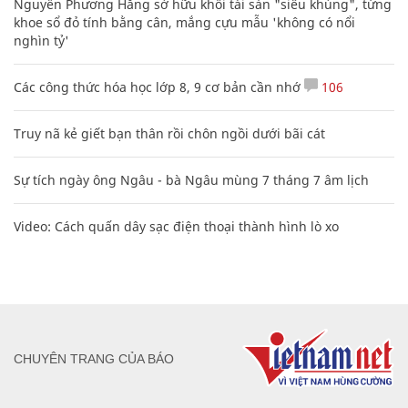
Nguyễn Phương Hằng sở hữu khối tài sản "siêu khủng", từng
khoe sổ đỏ tính bằng cân, mắng cựu mẫu 'không có nổi
nghìn tỷ'
Các công thức hóa học lớp 8, 9 cơ bản cần nhớ
106
Truy nã kẻ giết bạn thân rồi chôn ngồi dưới bãi cát
Sự tích ngày ông Ngâu - bà Ngâu mùng 7 tháng 7 âm lịch
Video: Cách quấn dây sạc điện thoại thành hình lò xo
CHUYÊN TRANG CỦA BÁO