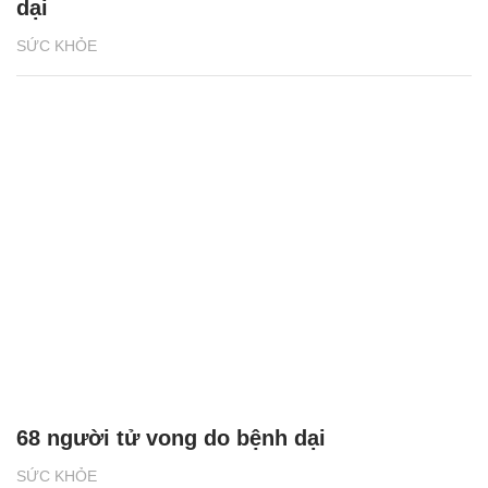
dại
SỨC KHỎE
68 người tử vong do bệnh dại
SỨC KHỎE