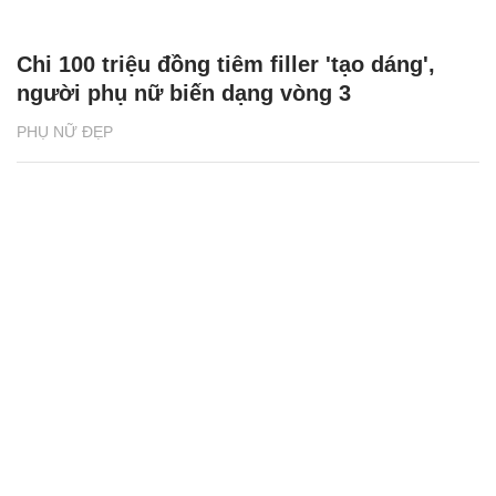
Chi 100 triệu đồng tiêm filler 'tạo dáng',
người phụ nữ biến dạng vòng 3
PHỤ NỮ ĐẸP