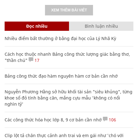
XEM THÊM BÀI VIẾT
Đọc nhiều
Bình luận nhiều
Nhiều điểm bất thường ở bằng đại học của Lý Nhã Kỳ
Cách học thuộc nhanh Bảng công thức lượng giác bằng thơ,
"thần chú"
17
Bảng công thức đạo hàm nguyên hàm cơ bản cần nhớ
Nguyễn Phương Hằng sở hữu khối tài sản "siêu khủng", từng
khoe sổ đỏ tính bằng cân, mắng cựu mẫu 'không có nổi
nghìn tỷ'
Các công thức hóa học lớp 8, 9 cơ bản cần nhớ
106
Clip lột tả chân thực cảnh anh trai và em gái như 'chó với