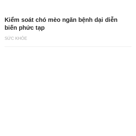
Kiểm soát chó mèo ngăn bệnh dại diễn
biến phức tạp
SỨC KHỎE