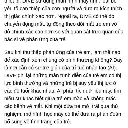
thiết bị, DIVE sử dụng màn hình máy tính, loại bỏ
yếu tố can thiệp của con người và đưa ra kích thích
thị giác chính xác hơn. Ngoài ra, DIVE có thể đo
chuyển động mắt, tự động theo dõi mắt trẻ em với
độ chính xác cao hơn so với quan sát trực quan của
bác sĩ về phản ứng của trẻ.
Sau khi thu thập phản ứng của trẻ em, làm thế nào
để xác định xem chúng có bình thường không? Đây
là nơi cần có sự trợ giúp của trí tuệ nhân tạo (AI).
DIVE ghi lại những màn trình diễn của trẻ em có thị
lực bình thường và những trẻ bị suy yếu thị lực ở
các độ tuổi khác nhau. AI phân tích dữ liệu này, tìm
hiểu sự khác biệt giữa trẻ em mắc và không mắc
các bệnh về mắt. Khi một đứa trẻ mới trải qua thử
nghiệm, mô hình học máy có thể đưa ra phán đoán
bổ sung về tình trạng của trẻ.