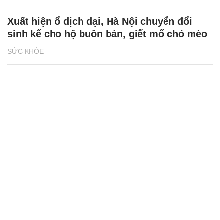
Xuất hiện ổ dịch dại, Hà Nội chuyển đổi
sinh kế cho hộ buôn bán, giết mổ chó mèo
SỨC KHỎE