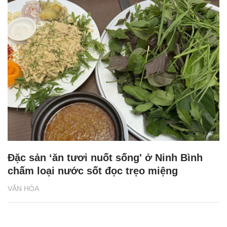
Đặc sản ‘ăn tươi nuốt sống' ở Ninh Bình
chấm loại nước sốt đọc trẹo miệng
VĂN HÓA