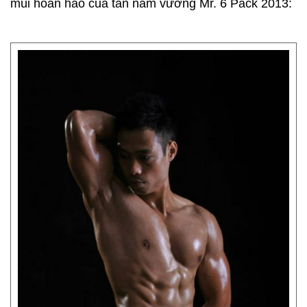
múi hoàn hảo của tân nam vương Mr. 6 Pack 2013: