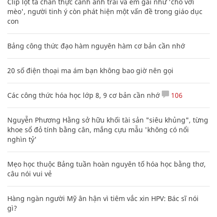
Clip lột tả chân thực cảnh anh trai và em gái như 'chó với
mèo', người tinh ý còn phát hiện một vấn đề trong giáo dục
con
Bảng công thức đạo hàm nguyên hàm cơ bản cần nhớ
20 số điện thoại ma ám bạn không bao giờ nên gọi
Các công thức hóa học lớp 8, 9 cơ bản cần nhớ
106
Nguyễn Phương Hằng sở hữu khối tài sản "siêu khủng", từng
khoe sổ đỏ tính bằng cân, mắng cựu mẫu 'không có nổi
nghìn tỷ'
Mẹo học thuộc Bảng tuần hoàn nguyên tố hóa học bằng thơ,
câu nói vui vẻ
Hàng ngàn người Mỹ ân hận vì tiêm vắc xin HPV: Bác sĩ nói
gì?