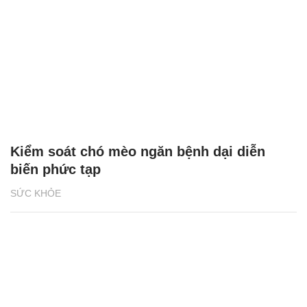
Kiểm soát chó mèo ngăn bệnh dại diễn
biến phức tạp
SỨC KHỎE