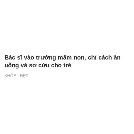
Bác sĩ vào trường mầm non, chỉ cách ăn
uống và sơ cứu cho trẻ
KHỎE - ĐẸP