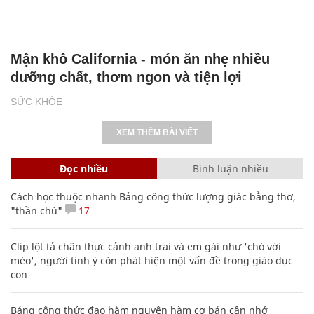
Mận khô California - món ăn nhẹ nhiều
dưỡng chất, thơm ngon và tiện lợi
SỨC KHỎE
XEM THÊM BÀI VIẾT
Đọc nhiều
Bình luận nhiều
Cách học thuộc nhanh Bảng công thức lượng giác bằng thơ,
"thần chú"
17
Clip lột tả chân thực cảnh anh trai và em gái như 'chó với
mèo', người tinh ý còn phát hiện một vấn đề trong giáo dục
con
Bảng công thức đạo hàm nguyên hàm cơ bản cần nhớ