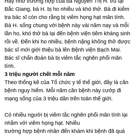
Hay như trường hợp của bà Nguyễn Thị H. trú tại
Bắc Giang, bà H. bị ho nhiều và khó thở. Bà đi kiểm
tra bác sĩ còn cho rằng bị viêm họng hạt mãn tính.
Bà H. sống chung với bệnh này vài năm nay và mỗi
lần ho, khó thở bà lại đến bệnh viện tiêm kháng sinh
rồi về. Đến khi ho nhiều, bệnh nặng không thở được
bác sĩ mới giới thiệu bà lên Bệnh viện Bạch Mai.
Bác sĩ chẩn đoán bà bị viêm tắc nghẽn phổi mãn
tính.
3 triệu người chết mỗi năm
Theo thống kê của Tổ chức y tế thế giới, đây là căn
bệnh nguy hiểm. Mỗi năm căn bệnh này cướp đi
mạng sống của 3 triệu dân trên toàn thế giới.
Có nhiều người bị viêm tắc nghẽn phổi mãn tính lại
nhầm với viêm họng hạt. Nhiều
trường hợp bệnh nhân đến khám khi bệnh đã quá