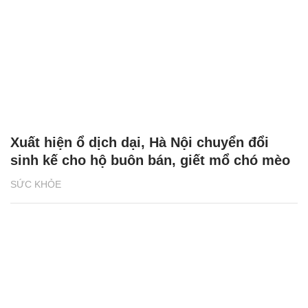
Xuất hiện ổ dịch dại, Hà Nội chuyển đổi
sinh kế cho hộ buôn bán, giết mổ chó mèo
SỨC KHỎE