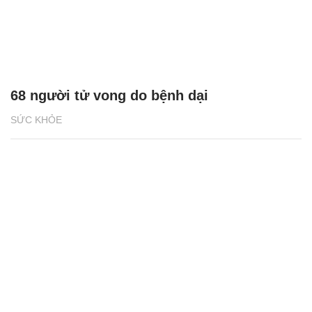
68 người tử vong do bệnh dại
SỨC KHỎE