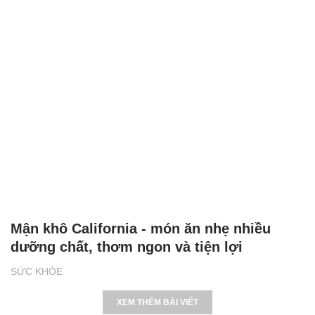
Mận khô California - món ăn nhẹ nhiều
dưỡng chất, thơm ngon và tiện lợi
SỨC KHỎE
XEM THÊM BÀI VIẾT