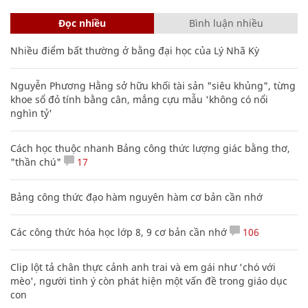
Đọc nhiều
Bình luận nhiều
Nhiều điểm bất thường ở bằng đại học của Lý Nhã Kỳ
Nguyễn Phương Hằng sở hữu khối tài sản "siêu khủng", từng
khoe sổ đỏ tính bằng cân, mắng cựu mẫu 'không có nổi
nghìn tỷ'
Cách học thuộc nhanh Bảng công thức lượng giác bằng thơ,
"thần chú"
17
Bảng công thức đạo hàm nguyên hàm cơ bản cần nhớ
Các công thức hóa học lớp 8, 9 cơ bản cần nhớ
106
Clip lột tả chân thực cảnh anh trai và em gái như 'chó với
mèo', người tinh ý còn phát hiện một vấn đề trong giáo dục
con