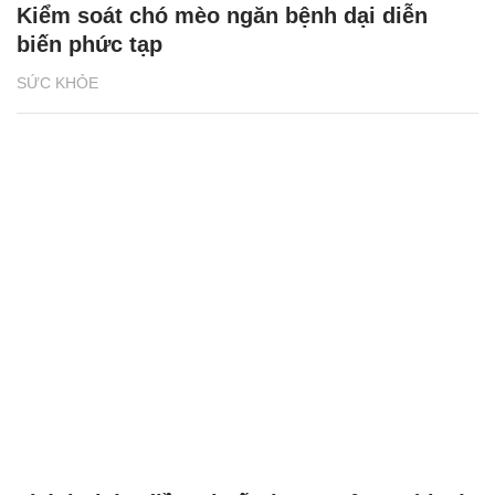
Kiểm soát chó mèo ngăn bệnh dại diễn
biến phức tạp
SỨC KHỎE