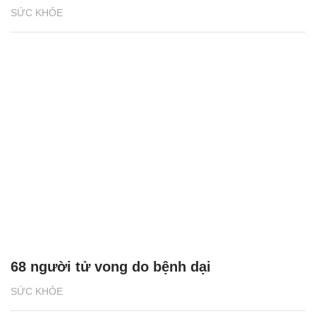
SỨC KHỎE
68 người tử vong do bệnh dại
SỨC KHỎE