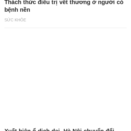
Thách thức điều trị vết thương ở người có
bệnh nền
SỨC KHỎE
Xuất hiện ổ dịch dại, Hà Nội chuyển đổi