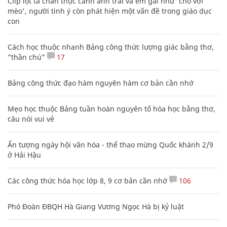
Clip lột tả chân thực cảnh anh trai và em gái như 'chó với
mèo', người tinh ý còn phát hiện một vấn đề trong giáo dục
con
Cách học thuộc nhanh Bảng công thức lượng giác bằng thơ,
"thần chú"
17
Bảng công thức đạo hàm nguyên hàm cơ bản cần nhớ
Mẹo học thuộc Bảng tuần hoàn nguyên tố hóa học bằng thơ,
câu nói vui vẻ
Ấn tượng ngày hội văn hóa - thể thao mừng Quốc khánh 2/9
ở Hải Hậu
Các công thức hóa học lớp 8, 9 cơ bản cần nhớ
106
Phó Đoàn ĐBQH Hà Giang Vương Ngọc Hà bị kỷ luật