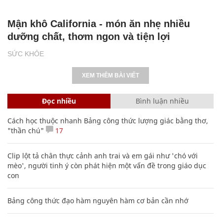
Mận khô California - món ăn nhẹ nhiều
dưỡng chất, thơm ngon và tiện lợi
SỨC KHỎE
XEM THÊM BÀI VIẾT
Đọc nhiều
Bình luận nhiều
Cách học thuộc nhanh Bảng công thức lượng giác bằng thơ,
"thần chú"
17
Clip lột tả chân thực cảnh anh trai và em gái như 'chó với
mèo', người tinh ý còn phát hiện một vấn đề trong giáo dục
con
Bảng công thức đạo hàm nguyên hàm cơ bản cần nhớ