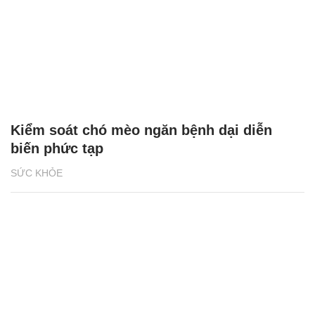
Kiểm soát chó mèo ngăn bệnh dại diễn
biến phức tạp
SỨC KHỎE