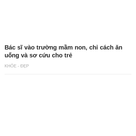
Bác sĩ vào trường mầm non, chỉ cách ăn
uống và sơ cứu cho trẻ
KHỎE - ĐẸP