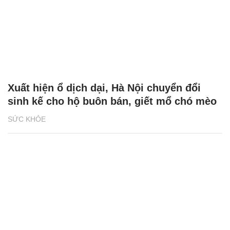
Xuất hiện ổ dịch dại, Hà Nội chuyển đổi
sinh kế cho hộ buôn bán, giết mổ chó mèo
SỨC KHỎE