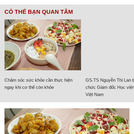
CÓ THỂ BẠN QUAN TÂM
Chăm sóc sức khỏe cần thực hiện
GS.TS Nguyễn Thị Lan ti
ngay khi cơ thể còn khỏe
chức Giám đốc Học viện
Việt Nam