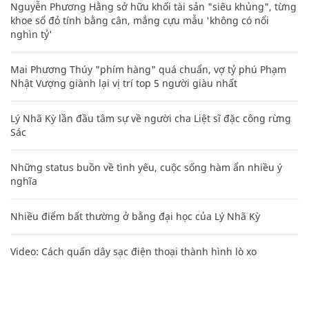
Nguyễn Phương Hằng sở hữu khối tài sản "siêu khủng", từng
khoe sổ đỏ tính bằng cân, mắng cựu mẫu 'không có nổi
nghìn tỷ'
Mai Phương Thúy "phím hàng" quá chuẩn, vợ tỷ phú Phạm
Nhật Vượng giành lại vị trí top 5 người giàu nhất
Lý Nhã Kỳ lần đầu tâm sự về người cha Liệt sĩ đặc công rừng
Sác
Những status buồn về tình yêu, cuộc sống hàm ẩn nhiều ý
nghĩa
Nhiều điểm bất thường ở bằng đại học của Lý Nhã Kỳ
Video: Cách quấn dây sạc điện thoại thành hình lò xo