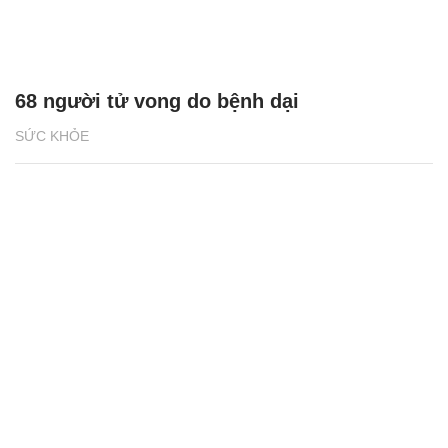
68 người tử vong do bệnh dại
SỨC KHỎE