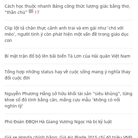
Cách học thuộc nhanh Bảng công thức lượng giác bằng thơ,
"thần chú"
17
Clip lột tả chân thực cảnh anh trai và em gái như 'chó với
mèo', người tinh ý còn phát hiện một vấn đề trong giáo dục
con
Bí mật trận đổ bộ lên bãi biển Tà Lơn của Hải quân Việt Nam
Tổng hợp những status hay về cuộc sống mang ý nghĩa thay
đổi cuộc đời
Nguyễn Phương Hằng sở hữu khối tài sản "siêu khủng", từng
khoe sổ đỏ tính bằng cân, mắng cựu mẫu 'không có nổi
nghìn tỷ'
Phó Đoàn ĐBQH Hà Giang Vương Ngọc Hà bị kỷ luật
Giá xe Honda chính hãng: Giá Air Blade 2015 chỉ 40 triệu VNĐ