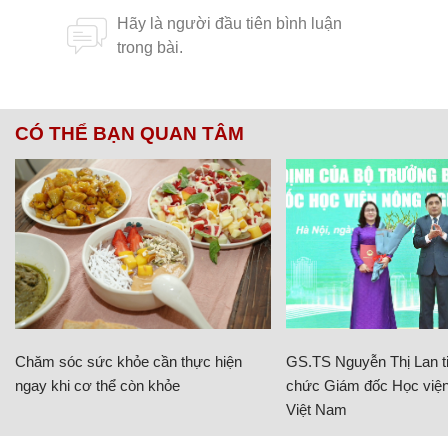
CÓ THỂ BẠN QUAN TÂM
Chăm sóc sức khỏe cần thực hiện
GS.TS Nguyễn Thị Lan ti
ngay khi cơ thể còn khỏe
chức Giám đốc Học viện
Việt Nam