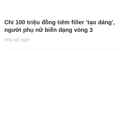
Chi 100 triệu đồng tiêm filler 'tạo dáng',
người phụ nữ biến dạng vòng 3
PHỤ NỮ ĐẸP