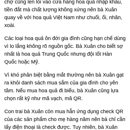
chợ cũng len lỏi vào cửa hàng hoa quả nhập khẩu,
tiền đắt mà chất lượng không xứng nên bà Xuân
quay về với hoa quả Việt Nam như chuối, ổi, nhãn,
xoài.
Các loại hoa quả ôn đới gia đình cũng hạn chế dùng
vì lo lắng không rõ nguồn gốc. Bà Xuân cho biết sợ
nhất là hoa quả Trung Quốc nhưng đội lốt Hàn
Quốc hoặc Mỹ.
Vì khó phân biệt bằng mắt thường nên bà Xuân gạt
ra khỏi danh sách mua sắm của gia đình cho yên
tâm. Nếu mua hoa quả đi biếu, bà Xuân cũng lựa
chọn rất kỹ như mã vạch, mã QR.
Con trai bà Xuân còn mua hẳn ứng dụng check QR
của các sản phẩm cho mẹ hàng năm nên bà chỉ cần
lấy điện thoại là check được. Tuy nhiên, bà Xuân