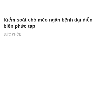
Kiểm soát chó mèo ngăn bệnh dại diễn
biến phức tạp
SỨC KHỎE