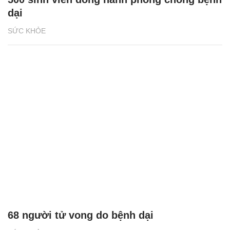
dại
SỨC KHỎE
68 người tử vong do bệnh dại