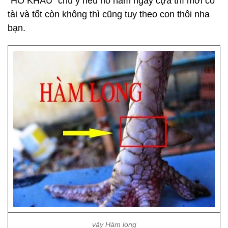
"HỔ KHẨU" chú ý nếu nó nằm ngay cựa thì mới có
tài và tốt còn không thì cũng tuy theo con thôi nha
bạn.
vảy Hàm long