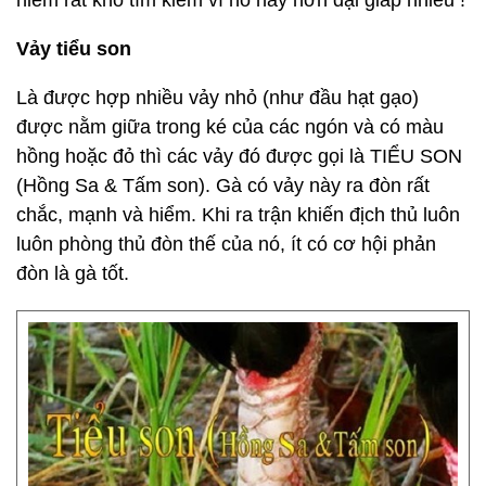
hiếm rất khó tìm kiếm vì nó hay hơn đại giáp nhiều !
Vảy tiểu son
Là được hợp nhiều vảy nhỏ (như đầu hạt gạo)
được nằm giữa trong ké của các ngón và có màu
hồng hoặc đỏ thì các vảy đó được gọi là TIỂU SON
(Hồng Sa & Tấm son). Gà có vảy này ra đòn rất
chắc, mạnh và hiểm. Khi ra trận khiến địch thủ luôn
luôn phòng thủ đòn thế của nó, ít có cơ hội phản
đòn là gà tốt.