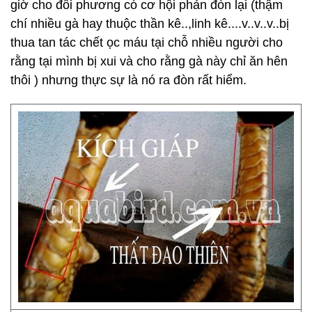
giờ cho đối phương có cơ hội phản đòn lại (thậm
chí nhiều gà hay thuộc thần kê..,linh kê....v..v..v..bị
thua tan tác chết ọc máu tại chỗ nhiều người cho
rằng tại mình bị xui và cho rằng gà này chỉ ăn hên
thôi ) nhưng thực sự là nó ra đòn rất hiểm.