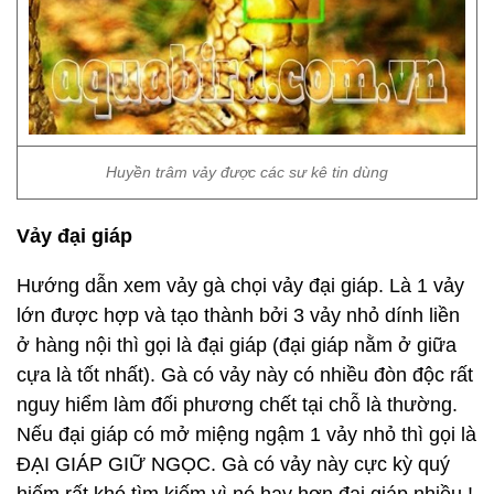
Huyền trâm vảy được các sư kê tin dùng
Vảy đại giáp
Hướng dẫn xem vảy gà chọi vảy đại giáp. Là 1 vảy
lớn được hợp và tạo thành bởi 3 vảy nhỏ dính liền
ở hàng nội thì gọi là đại giáp (đại giáp nằm ở giữa
cựa là tốt nhất). Gà có vảy này có nhiều đòn độc rất
nguy hiểm làm đối phương chết tại chỗ là thường.
Nếu đại giáp có mở miệng ngậm 1 vảy nhỏ thì gọi là
ĐẠI GIÁP GIỮ NGỌC. Gà có vảy này cực kỳ quý