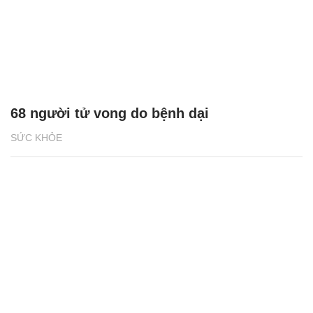
68 người tử vong do bệnh dại
SỨC KHỎE