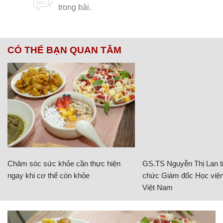
CÓ THỂ BẠN QUAN TÂM
Chăm sóc sức khỏe cần thực hiện
GS.TS Nguyễn Thị Lan ti
ngay khi cơ thể còn khỏe
chức Giám đốc Học viện
Việt Nam