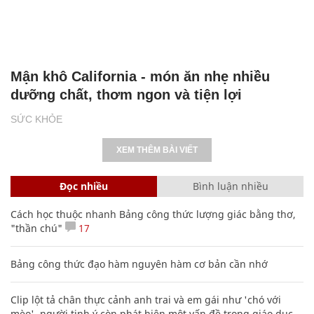
Mận khô California - món ăn nhẹ nhiều
dưỡng chất, thơm ngon và tiện lợi
SỨC KHỎE
XEM THÊM BÀI VIẾT
Đọc nhiều
Bình luận nhiều
Cách học thuộc nhanh Bảng công thức lượng giác bằng thơ,
"thần chú"
17
Bảng công thức đạo hàm nguyên hàm cơ bản cần nhớ
Clip lột tả chân thực cảnh anh trai và em gái như 'chó với
mèo', người tinh ý còn phát hiện một vấn đề trong giáo dục