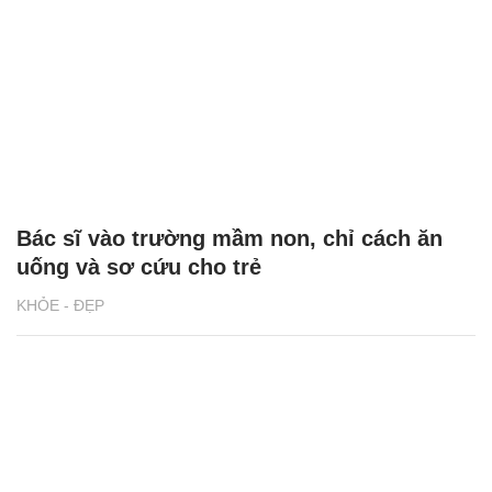
Bác sĩ vào trường mầm non, chỉ cách ăn
uống và sơ cứu cho trẻ
KHỎE - ĐẸP