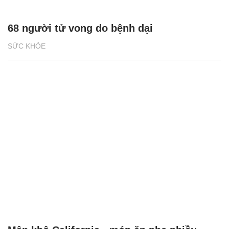
68 người tử vong do bệnh dại
SỨC KHỎE