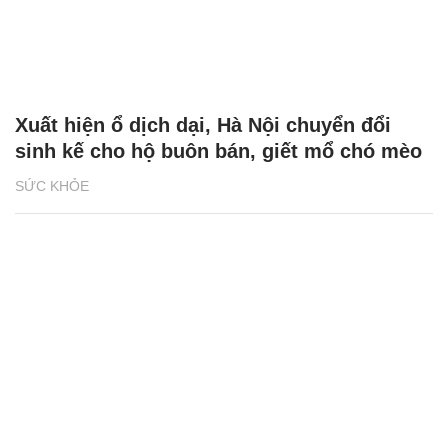
Xuất hiện ổ dịch dại, Hà Nội chuyển đổi
sinh kế cho hộ buôn bán, giết mổ chó mèo
SỨC KHỎE