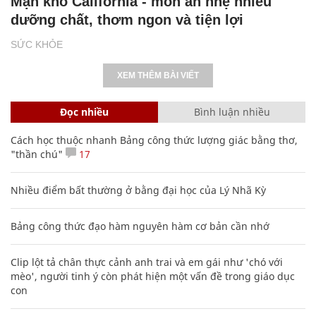
Mận khô California - món ăn nhẹ nhiều
dưỡng chất, thơm ngon và tiện lợi
SỨC KHỎE
XEM THÊM BÀI VIẾT
Đọc nhiều
Bình luận nhiều
Cách học thuộc nhanh Bảng công thức lượng giác bằng thơ,
"thần chú"
17
Nhiều điểm bất thường ở bằng đại học của Lý Nhã Kỳ
Bảng công thức đạo hàm nguyên hàm cơ bản cần nhớ
Clip lột tả chân thực cảnh anh trai và em gái như 'chó với
mèo', người tinh ý còn phát hiện một vấn đề trong giáo dục
con