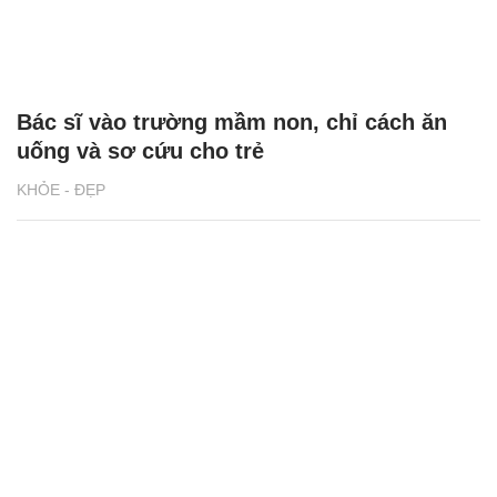
Bác sĩ vào trường mầm non, chỉ cách ăn
uống và sơ cứu cho trẻ
KHỎE - ĐẸP