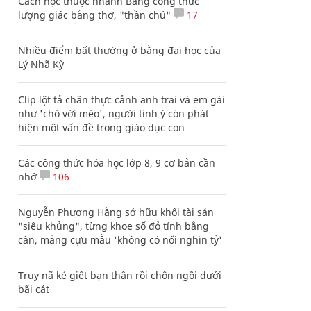
Cách học thuộc nhanh Bảng công thức
lượng giác bằng thơ, "thần chú"
17
Nhiều điểm bất thường ở bằng đại học của
Lý Nhã Kỳ
Clip lột tả chân thực cảnh anh trai và em gái
như 'chó với mèo', người tinh ý còn phát
hiện một vấn đề trong giáo dục con
Các công thức hóa học lớp 8, 9 cơ bản cần
nhớ
106
Nguyễn Phương Hằng sở hữu khối tài sản
"siêu khủng", từng khoe sổ đỏ tính bằng
cân, mắng cựu mẫu 'không có nổi nghìn tỷ'
Truy nã kẻ giết bạn thân rồi chôn ngồi dưới
bãi cát