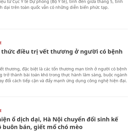
iệu từ Cục Y tế Dự phòng (Bộ Y tế), tính đến giữa tháng 5, tình
h dại trên toàn quốc vẫn có những diễn biến phức tạp.
E
 thức điều trị vết thương ở người có bệnh
 vết thương, đặc biệt là các tổn thương mạn tính ở người có bệnh
g trở thành bài toán khó trong thực hành lâm sàng, buộc ngành
hay đổi cách tiếp cận và đẩy mạnh ứng dụng công nghệ hiện đại.
E
iện ổ dịch dại, Hà Nội chuyển đổi sinh kế
ộ buôn bán, giết mổ chó mèo