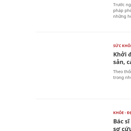
Trước ng
pháp phò
những hộ
SỨC KHỎ
Khởi 
sản, 
Theo thố
trong nhữ
KHỎE - Đ
Bác s
sơ cứu