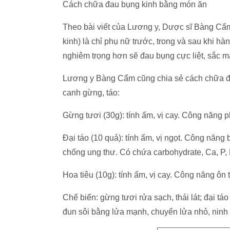
Cách chữa đau bụng kinh bằng món ăn
Theo bài viết của Lương y, Dược sĩ Bàng Cẩm
kinh) là chỉ phụ nữ trước, trong và sau khi h
nghiêm trọng hơn sẽ đau bụng cực liệt, sắc mặ
Lương y Bàng Cẩm cũng chia sẻ cách chữa đa
canh gừng, táo:
Gừng tươi (30g): tính ấm, vị cay. Công năng ph
Đại táo (10 quả): tính ấm, vị ngọt. Công năng b
chống ung thư. Có chứa carbohydrate, Ca, P
Hoa tiêu (10g): tính ấm, vị cay. Công năng ôn t
Chế biến: gừng tươi rửa sạch, thái lát; đại táo
đun sôi bằng lửa mạnh, chuyển lửa nhỏ, ninh 2