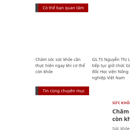
Có thể bạn quan tâm
Chăm sóc sức khỏe cần
GS.TS Nguyễn Thị 
thực hiện ngay khi cơ thể
tiếp tục giữ chức 
còn khỏe
đốc Học viện Nông
nghiệp Việt Nam
Tin cùng chuyên mục
SỨC KHỎ
Chăm 
còn k
Sức khỏe