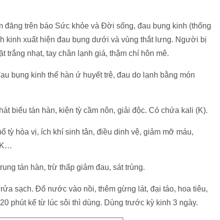
 đăng trên báo Sức khỏe và Đời sống, đau bụng kinh (thống
ành kinh xuất hiện đau bụng dưới và vùng thắt lưng. Người bị
t trắng nhạt, tay chân lạnh giá, thậm chí hôn mê.
u bụng kinh thể hàn ứ huyết trệ, đau do lạnh bằng món
át biểu tán hàn, kiện tỳ cầm nôn, giải độc. Có chứa kali (K).
ổ tỳ hòa vị, ích khí sinh tân, điều dinh vệ, giảm mỡ máu,
, K…
rung tán hàn, trừ thấp giảm đau, sát trùng.
 rửa sạch. Đổ nước vào nồi, thêm gừng lát, đại táo, hoa tiêu,
0 phút kể từ lúc sôi thì dùng. Dùng trước kỳ kinh 3 ngày.