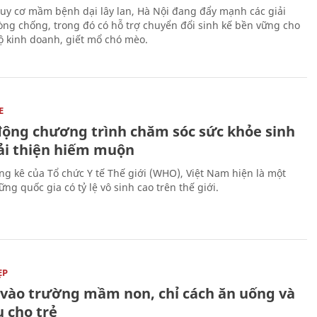
uy cơ mầm bệnh dại lây lan, Hà Nội đang đẩy mạnh các giải
ng chống, trong đó có hỗ trợ chuyển đổi sinh kế bền vững cho
 kinh doanh, giết mổ chó mèo.
E
động chương trình chăm sóc sức khỏe sinh
cải thiện hiếm muộn
ng kê của Tổ chức Y tế Thế giới (WHO), Việt Nam hiện là một
ng quốc gia có tỷ lệ vô sinh cao trên thế giới.
ẸP
ĩ vào trường mầm non, chỉ cách ăn uống và
 cho trẻ