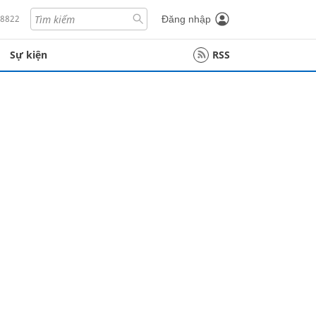
18822
Đăng nhập
Sự kiện
RSS