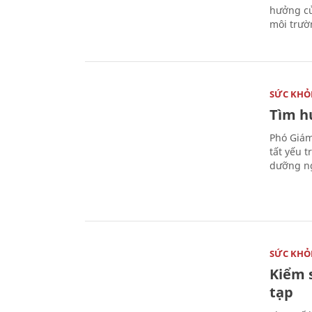
hưởng củ
môi trườ
SỨC KHỎ
Tìm hư
Phó Giám
tất yếu 
dưỡng ng
SỨC KHỎ
Kiểm 
tạp