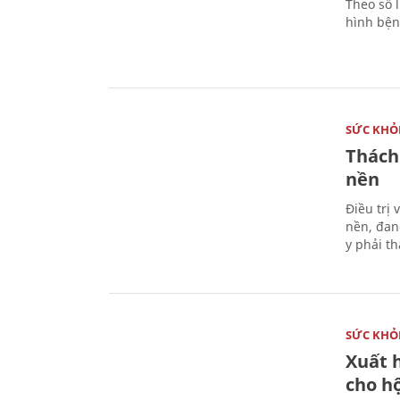
Theo số l
hình bện
SỨC KHỎ
Thách
nền
Điều trị
nền, đan
y phải t
SỨC KHỎ
Xuất h
cho h