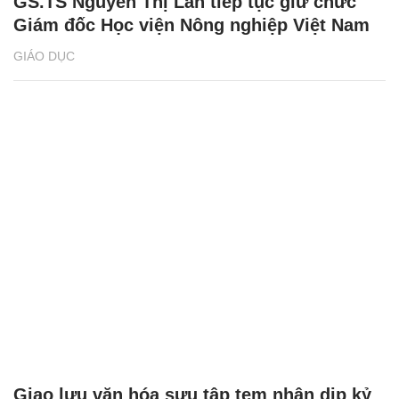
GS.TS Nguyễn Thị Lan tiếp tục giữ chức
Giám đốc Học viện Nông nghiệp Việt Nam
GIÁO DỤC
Giao lưu văn hóa sưu tập tem nhân dịp kỷ