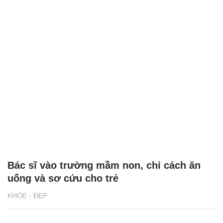
Bác sĩ vào trường mầm non, chỉ cách ăn
uống và sơ cứu cho trẻ
KHỎE - ĐẸP