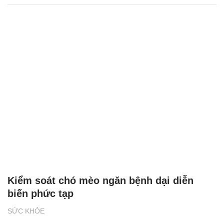
Kiểm soát chó mèo ngăn bệnh dại diễn
biến phức tạp
SỨC KHỎE