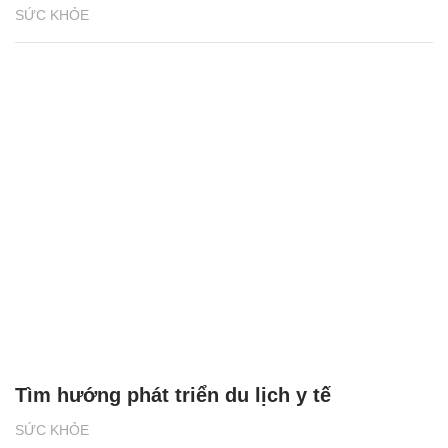
SỨC KHỎE
Tìm hướng phát triển du lịch y tế
SỨC KHỎE