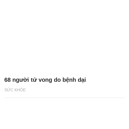
68 người tử vong do bệnh dại
SỨC KHỎE