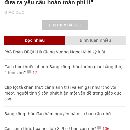
đưa ra yêu cầu hoàn toàn phi lí"
GIÁO DỤC
XEM THÊM BÀI VIẾT
Đọc nhiều
Bình luận nhiều
Phó Đoàn ĐBQH Hà Giang Vương Ngọc Hà bị kỷ luật
Cách học thuộc nhanh Bảng công thức lượng giác bằng thơ,
"thần chú"
17
Clip lột tả chân thực cảnh anh trai và em gái như 'chó với
mèo', người tinh ý còn phát hiện một vấn đề trong giáo dục
con
Bảng công thức đạo hàm nguyên hàm cơ bản cần nhớ
Các công thức hóa học lớp 8, 9 cơ bản cần nhớ
106