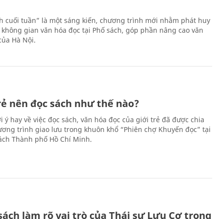
h cuối tuần” là một sáng kiến, chương trình mới nhằm phát huy
 không gian văn hóa đọc tại Phố sách, góp phần nâng cao văn
của Hà Nội.
trẻ nên đọc sách như thế nào?
 ý hay về việc đọc sách, văn hóa đọc của giới trẻ đã được chia
hương trình giao lưu trong khuôn khổ “Phiên chợ Khuyến đọc” tại
ch Thành phố Hồ Chí Minh.
ách làm rõ vai trò của Thái sư Lưu Cơ trong