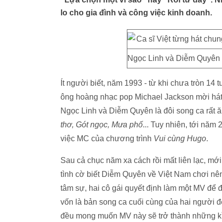
lo cho gia đình và công việc kinh doanh.
Ngọc Linh và Diễm Quyên (b
Ít người biết, năm 1993 - từ khi chưa tròn 14 
ông hoàng nhạc pop Michael Jackson mời há
Ngọc Linh và Diễm Quyên là đôi song ca rất 
thơ, Gót ngọc, Mưa phố
... Tuy nhiên, tới năm
việc MC của chương trình
Vui cùng Hugo
.
Sau cả chục năm xa cách rồi mất liên lạc, mớ
tình cờ biết Diễm Quyên về Việt Nam chơi nê
tâm sự, hai cô gái quyết định làm một MV để đ
vốn là bản song ca cuối cùng của hai người để
đều mong muốn MV này sẽ trở thành những kỉ 