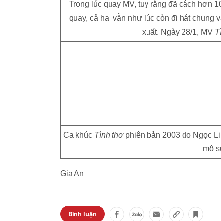
Trong lúc quay MV, tuy rằng đã cách hơn 
quay, cả hai vẫn như lúc còn đi hát chung
xuất. Ngày 28/1, MV
T
Ca khúc
Tình thơ
phiên bản 2003 do Ngọc Lin
mộ su
Gia An
Bình luận