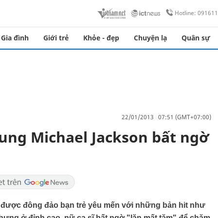
Hotline: 09161
Gia đình
Giới trẻ
Khỏe - đẹp
Chuyện lạ
Quân sự
22/01/2013 07:51 (GMT+07:00)
hung Michael Jackson bất ngờ
ĩ được đông đảo bạn trẻ yêu mến với những bản hit như
hưng ở đỉnh cao, nữ ca sĩ bất ngờ "lặn mất tăm" để chăm