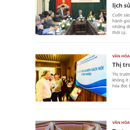
lịch s
Cuốn sác
hành giú
những đó
thời Lý.
VĂN HÓA
Thị t
Thị trườ
không ít
hóa đọc 
VĂN HÓA