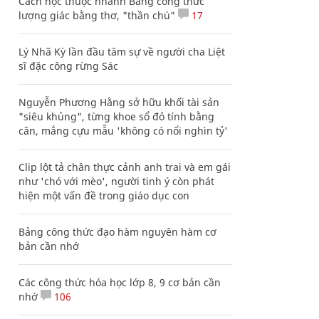
Cách học thuộc nhanh Bảng công thức
lượng giác bằng thơ, "thần chú"
17
Lý Nhã Kỳ lần đầu tâm sự về người cha Liệt
sĩ đặc công rừng Sác
Nguyễn Phương Hằng sở hữu khối tài sản
"siêu khủng", từng khoe sổ đỏ tính bằng
cân, mắng cựu mẫu 'không có nổi nghìn tỷ'
Clip lột tả chân thực cảnh anh trai và em gái
như 'chó với mèo', người tinh ý còn phát
hiện một vấn đề trong giáo dục con
Bảng công thức đạo hàm nguyên hàm cơ
bản cần nhớ
Các công thức hóa học lớp 8, 9 cơ bản cần
nhớ
106