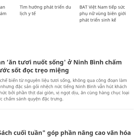
Lan
Tìm hướng phát triển du
BAT Việt Nam tiếp sức
Giám
lịch y tế
phụ nữ vùng biên giới
phát triển sinh kế
ản ‘ăn tươi nuốt sống' ở Ninh Bình chấm
nước sốt đọc trẹo miệng
chế biến từ nguyên liệu tươi sống, không qua công đoạn làm
 nhưng đặc sản gỏi nhệch nức tiếng Ninh Bình vẫn hút khách
ức bởi phần thịt dai giòn, vị ngọt dịu, ăn cùng hàng chục loại
ớc chấm sánh quyện đặc trưng.
Sách cuối tuần" góp phần nâng cao văn hóa