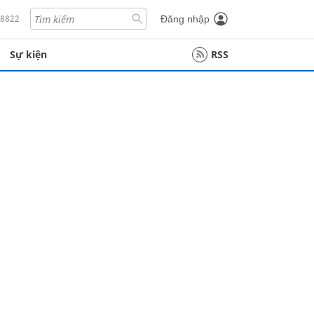
18822
Đăng nhập
Sự kiện
RSS