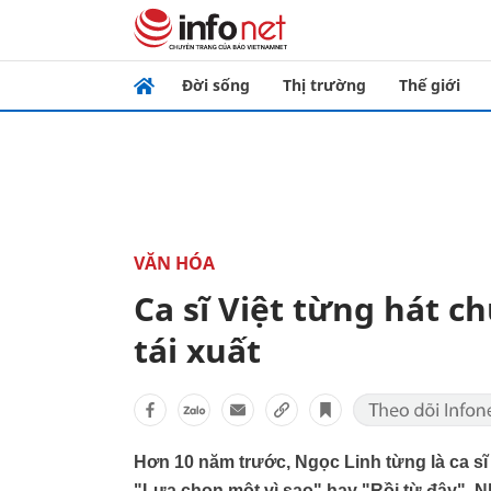
Đời sống
Thị trường
Thế giới
VĂN HÓA
Ca sĩ Việt từng hát c
tái xuất
Hơn 10 năm trước, Ngọc Linh từng là ca s
"Lựa chọn một vì sao" hay "Rồi từ đây". N