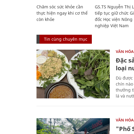
Chăm sóc sức khỏe cần
GS.TS Nguyễn Thị 
thực hiện ngay khi cơ thể
tiếp tục giữ chức 
còn khỏe
đốc Học viện Nông
nghiệp Việt Nam
Tin cùng chuyên mục
VĂN HÓA
Đặc s
loại 
Dù được 
chín nào
thưởng th
lá và nư
VĂN HÓA
"Phố 