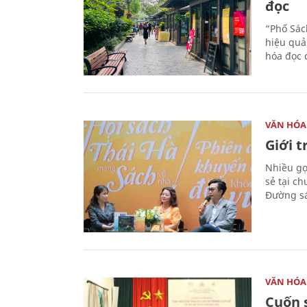
đọc
“Phố Sác
hiệu quả
hóa đọc 
VĂN HÓA
Giới 
Nhiều gợi
sẻ tại c
Đường sá
VĂN HÓA
Cuốn s