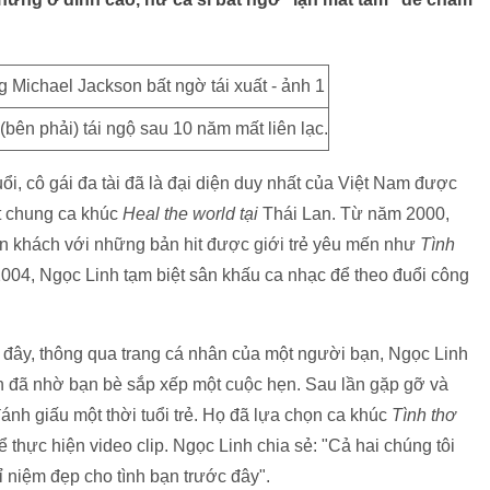
ên phải) tái ngộ sau 10 năm mất liên lạc.
tuổi, cô gái đa tài đã là đại diện duy nhất của Việt Nam được
t chung ca khúc
Heal the world tại
Thái Lan. Từ năm 2000,
ăn khách với những bản hit được giới trẻ yêu mến như
Tình
 2004, Ngọc Linh tạm biệt sân khấu ca nhạc để theo đuổi công
i đây, thông qua trang cá nhân của một người bạn, Ngọc Linh
n đã nhờ bạn bè sắp xếp một cuộc hẹn. Sau lần gặp gỡ và
ánh giấu một thời tuổi trẻ. Họ đã lựa chọn ca khúc
Tình thơ
 thực hiện video clip. Ngọc Linh chia sẻ: "Cả hai chúng tôi
niệm đẹp cho tình bạn trước đây".