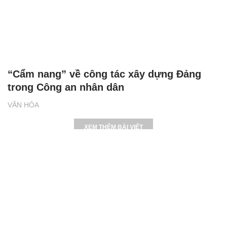
“Cẩm nang” về công tác xây dựng Đảng
trong Công an nhân dân
VĂN HÓA
XEM THÊM BÀI VIẾT
Đọc nhiều
Bình luận nhiều
Bảng công thức đạo hàm nguyên hàm cơ bản cần nhớ
Cách học thuộc nhanh Bảng công thức lượng giác bằng thơ,
"thần chú"
17