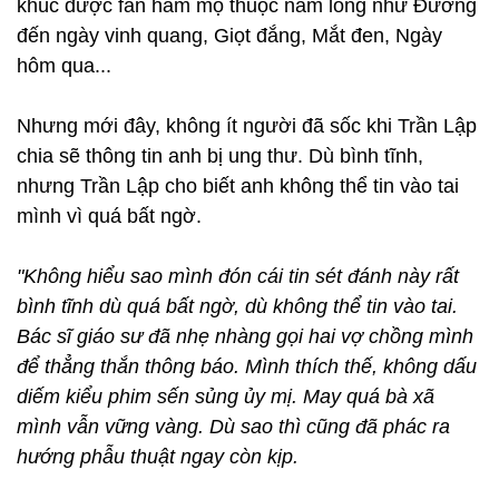
khúc được fan hâm mộ thuộc nằm lòng như Đường
đến ngày vinh quang, Giọt đắng, Mắt đen, Ngày
hôm qua...
Nhưng mới đây, không ít người đã sốc khi Trần Lập
chia sẽ thông tin anh bị ung thư. Dù bình tĩnh,
nhưng Trần Lập cho biết anh không thể tin vào tai
mình vì quá bất ngờ.
"Không hiểu sao mình đón cái tin sét đánh này rất
bình tĩnh dù quá bất ngờ, dù không thể tin vào tai.
Bác sĩ giáo sư đã nhẹ nhàng gọi hai vợ chồng mình
để thẳng thắn thông báo. Mình thích thế, không dấu
diếm kiểu phim sến sủng ủy mị. May quá bà xã
mình vẫn vững vàng. Dù sao thì cũng đã phác ra
hướng phẫu thuật ngay còn kịp.