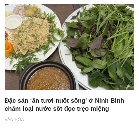
Đặc sản ‘ăn tươi nuốt sống' ở Ninh Bình
chấm loại nước sốt đọc trẹo miệng
VĂN HÓA