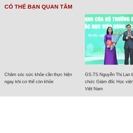
CÓ THỂ BẠN QUAN TÂM
Chăm sóc sức khỏe cần thực hiện
GS.TS Nguyễn Thị Lan ti
ngay khi cơ thể còn khỏe
chức Giám đốc Học viện
Việt Nam