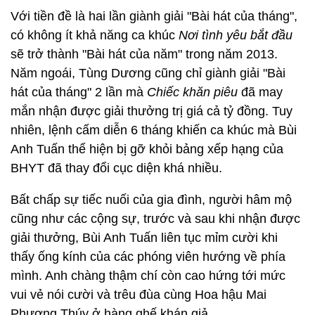
Với tiền đề là hai lần giành giải "Bài hát của tháng",
có không ít khả năng ca khúc
Nơi tình yêu bắt đầu
sẽ trở thành "Bài hát của năm" trong năm 2013.
Năm ngoái, Tùng Dương cũng chỉ giành giải "Bài
hát của tháng" 2 lần mà
Chiếc khăn piêu
đã may
mắn nhận được giải thưởng trị giá cả tỷ đồng. Tuy
nhiên, lệnh cấm diễn 6 tháng khiến ca khúc mà Bùi
Anh Tuấn thể hiện bị gỡ khỏi bảng xếp hạng của
BHYT đã thay đổi cục diện khá nhiều.
Bất chấp sự tiếc nuối của gia đình, người hâm mộ
cũng như các cộng sự, trước và sau khi nhận được
giải thưởng, Bùi Anh Tuấn liên tục mỉm cười khi
thấy ống kính của các phóng viên hướng về phía
mình. Anh chàng thậm chí còn cao hứng tới mức
vui vẻ nói cười và trêu đùa cùng Hoa hậu Mai
Phương Thúy ở hàng ghế khán giả.