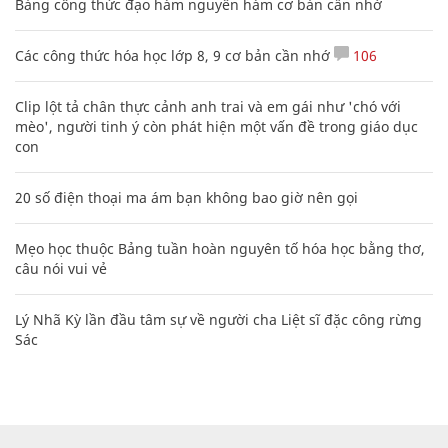
Bảng công thức đạo hàm nguyên hàm cơ bản cần nhớ
Các công thức hóa học lớp 8, 9 cơ bản cần nhớ
106
Clip lột tả chân thực cảnh anh trai và em gái như 'chó với
mèo', người tinh ý còn phát hiện một vấn đề trong giáo dục
con
20 số điện thoại ma ám bạn không bao giờ nên gọi
Mẹo học thuộc Bảng tuần hoàn nguyên tố hóa học bằng thơ,
câu nói vui vẻ
Lý Nhã Kỳ lần đầu tâm sự về người cha Liệt sĩ đặc công rừng
Sác