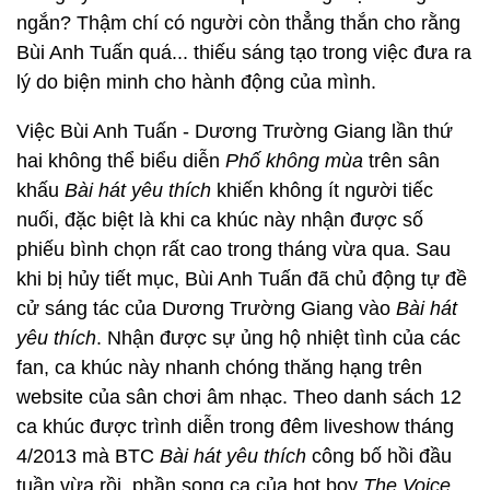
ngắn? Thậm chí có người còn thẳng thắn cho rằng
Bùi Anh Tuấn quá... thiếu sáng tạo trong việc đưa ra
lý do biện minh cho hành động của mình.
Việc Bùi Anh Tuấn - Dương Trường Giang lần thứ
hai không thể biểu diễn
Phố không mùa
trên sân
khấu
Bài hát yêu thích
khiến không ít người tiếc
nuối, đặc biệt là khi ca khúc này nhận được số
phiếu bình chọn rất cao trong tháng vừa qua. Sau
khi bị hủy tiết mục, Bùi Anh Tuấn đã chủ động tự đề
cử sáng tác của Dương Trường Giang vào
Bài hát
yêu thích
. Nhận được sự ủng hộ nhiệt tình của các
fan, ca khúc này nhanh chóng thăng hạng trên
website của sân chơi âm nhạc. Theo danh sách 12
ca khúc được trình diễn trong đêm liveshow tháng
4/2013 mà BTC
Bài hát yêu thích
công bố hồi đầu
tuần vừa rồi, phần song ca của hot boy
The Voice