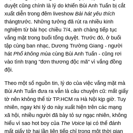
duyệt cũng chính là lý do khiến Bùi Anh Tuấn bị cắt
xuất diễn trong đêm liveshow
Bài hát yêu thích
thángtrước. Những tưởng đã rút ra nhiều kinh
nghiệm từ bài học chiều 7/4, anh chàng tiếp tục
vắng mặt trong buổi tổng duyệt. Trước đó, ở buổi
tập cùng ban nhạc, Dương Trường Giang - người
hát
Phố không mùa
cùng Bùi Anh Tuấn - cũng rơi
vào tình trạng "đơn thương độc mã" vì vắng đồng
đội.
Theo một số nguồn tin, lý do của việc vắng mặt mà
Bùi Anh Tuấn đưa ra vẫn là câu chuyện cũ: mất giấy
tờ nên không thể từ TP.HCM ra Hà Nội kịp giờ. Tuy
nhiên, ngay khi lý do này xuất hiện trên các mạng
xã hội, nhiều người đã bày tỏ sự ngạc nhiên, không
hiểu vì sao hot boy của
The Voice
lại có thể đánh
mất giấy tờ hai lần liên tiếp chỉ trong một thời gian