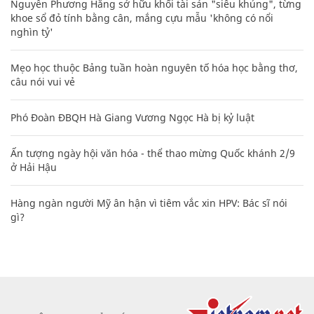
Nguyễn Phương Hằng sở hữu khối tài sản "siêu khủng", từng
khoe sổ đỏ tính bằng cân, mắng cựu mẫu 'không có nổi
nghìn tỷ'
Mẹo học thuộc Bảng tuần hoàn nguyên tố hóa học bằng thơ,
câu nói vui vẻ
Phó Đoàn ĐBQH Hà Giang Vương Ngọc Hà bị kỷ luật
Ấn tượng ngày hội văn hóa - thể thao mừng Quốc khánh 2/9
ở Hải Hậu
Hàng ngàn người Mỹ ân hận vì tiêm vắc xin HPV: Bác sĩ nói
gì?