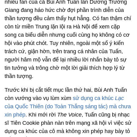
nhiều fan của cả Bùi Anh Tuấn lẫn Dương Trường
Giang đang háo hức chờ đợi phần trình diễn của
thần tượng đều cảm thấy hụt hẫng. Có fan thậm chí
còn từ miền Trung lặn lội ra Hà Nội để xem cặp
song ca biểu diễn nhưng cuối cùng họ không có cơ
hội vào phút chót. Tuy nhiên, ngoài một số ý kiến
trách cứ, giận hờn, trên trang cá nhân của Tuấn,
người hâm mộ vẫn để lại nhiều lời nhắn bày tỏ sự
tin tưởng và trông chờ một lời giải thích hợp lý từ
thần tượng.
Trước khi bị cắt tiết mục lần thứ hai, Bùi Anh Tuấn
còn vướng vào vụ lùm xùm
sử dụng ca khúc
Lạc
của Quốc Thiên (do Toàn Thắng sáng tác) mà chưa
xin phép
. Khi mới rời
The Voice
, Tuấn cũng bị nhạc
sĩ Tiên Cookie phàn nàn trên mạng xã hội vì việc sử
dụng ca khúc của cô mà không xin phép hay bày tỏ