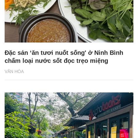
Đặc sản ‘ăn tươi nuốt sống' ở Ninh Bình
chấm loại nước sốt đọc trẹo miệng
VĂN HÓA