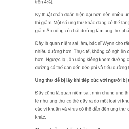
trên 4%).
Kỹ thuật chẩn đoán hiện đại hơn nên nhiều u
thì giảm. Một số ung thư khác đang có thể tăng
giảm.Ăn uống có chất đường làm ung thư phát
Đây là quan niệm sai lầm, bác sĩ Wynn cho rằ
nhiều đường hơn. Thực tế, không có nghiên c
hơn. Ngược lại, ăn uống kiêng khem đường cũ
đường có thể dẫn đến béo phì và tiểu đường t
Ung thư dễ bị lây khi tiếp xúc với người bị
Đây cũng là quan niệm sai, nhìn chung ung th
lệ như ung thư có thể gây ra do một loại vi k
các vi khuẩn và virus có thể dẫn đến ung thư
khác.