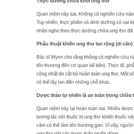
Thực dưỡng chữa khỏi ung thư
Quan niệm này sai. Không có nghiên cứu nào 
Tuy nhiên, thực phẩm và dinh dưỡng có vai trò
nhân nghe theo thực dưỡng chữa ung thư đã 
Phẫu thuật khiến ung thư lan rộng (di căn)
Bác sĩ Wynn cho rằng không có nghiên cứu nào
tổn thương đến cơ quan kế bên). Thực tế, phẫ
công nhất do cắt bỏ hoàn toàn ung thư. Một s
có thể lây lan đến những chỗ khác.
Dược thảo tự nhiên là an toàn trong chữa t
Quan niệm này lại hoàn toàn sai. Nhiều dược 
tương tác với thuốc trị ung thư khiến thuốc n
cảm có thể làm tổn thương gan. Vì vậy, người 
ung thư với các dược thảo muốn dùng.