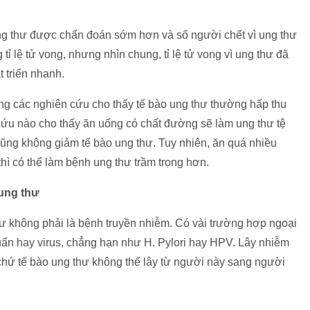
ng thư được chẩn đoán sớm hơn và số người chết vì ung thư
 tỉ lệ tử vong, nhưng nhìn chung, tỉ lệ tử vong vì ung thư đã
 triển nhanh.
ng các nghiên cứu cho thấy tế bào ung thư thường hấp thu
ứu nào cho thấy ăn uống có chất đường sẽ làm ung thư tệ
ng không giảm tế bào ung thư. Tuy nhiên, ăn quá nhiều
hì có thể làm bệnh ung thư trầm trọng hơn.
 ung thư
ư không phải là bệnh truyền nhiễm. Có vài trường hợp ngoại
huẩn hay virus, chẳng hạn như H. Pylori hay HPV. Lây nhiễm
 chứ tế bào ung thư không thể lây từ người này sang người