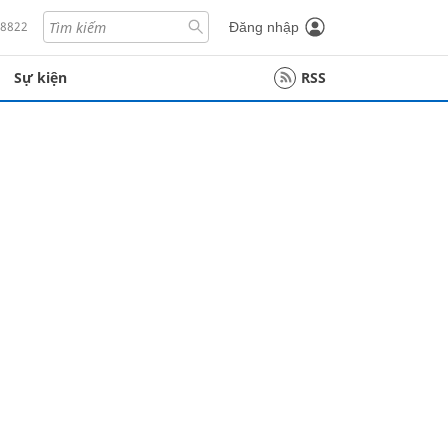
18822
Đăng nhập
Sự kiện
RSS