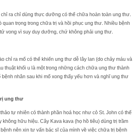
chỉ ra chỉ dùng thực dưỡng có thể chữa hoàn toàn ung thư.
 quan trọng trong chữa trị và hồi phục ung thư. Nhiều bệnh
tử vong vì suy duy dưỡng, chứ không phải ung thư.
 chỉ ra mổ có thể khiến ung thư dễ lây lan (do chảy máu và
u thuật khối u là một trong những cách chữa ung thư thành
ố bệnh nhân sau khi mổ xong thấy yếu hơn và nghĩ ung thư
rị ung thư
thảo tự nhiên có thành phần hoá học như cỏ St. John có thể
ày không hữu hiệu. Cây Kava kava (họ hồ tiêu) dùng trị trầm
bệnh nên xin tư vấn bác sĩ của mình về việc chữa trị bệnh