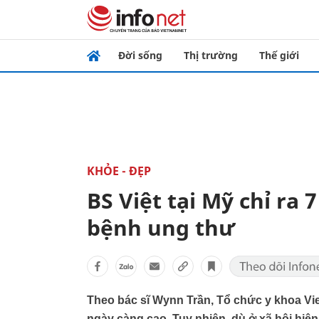
Đời sống
Thị trường
Thế giới
KHỎE - ĐẸP
BS Việt tại Mỹ chỉ ra 
bệnh ung thư
Theo bác sĩ Wynn Trần, Tổ chức y khoa Vi
ngày càng cao. Tuy nhiên, dù ở xã hội hiện