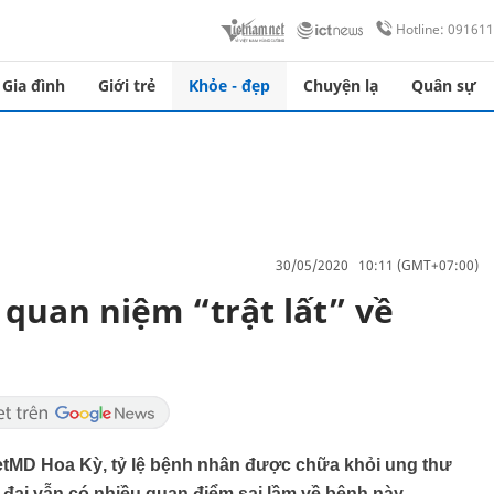
Hotline: 09161
Gia đình
Giới trẻ
Khỏe - đẹp
Chuyện lạ
Quân sự
30/05/2020 10:11 (GMT+07:00)
7 quan niệm “trật lất” về
etMD Hoa Kỳ, tỷ lệ bệnh nhân được chữa khỏi ung thư
 đại vẫn có nhiều quan điểm sai lầm về bệnh này.