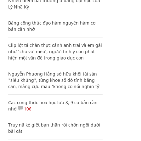
Nhiều điểm bất thường ở bằng đại học của
Lý Nhã Kỳ
Bảng công thức đạo hàm nguyên hàm cơ
bản cần nhớ
Clip lột tả chân thực cảnh anh trai và em gái
như 'chó với mèo', người tinh ý còn phát
hiện một vấn đề trong giáo dục con
Nguyễn Phương Hằng sở hữu khối tài sản
"siêu khủng", từng khoe sổ đỏ tính bằng
cân, mắng cựu mẫu 'không có nổi nghìn tỷ'
Các công thức hóa học lớp 8, 9 cơ bản cần
nhớ
106
Truy nã kẻ giết bạn thân rồi chôn ngồi dưới
bãi cát