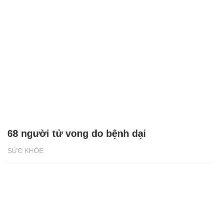
68 người tử vong do bệnh dại
SỨC KHỎE