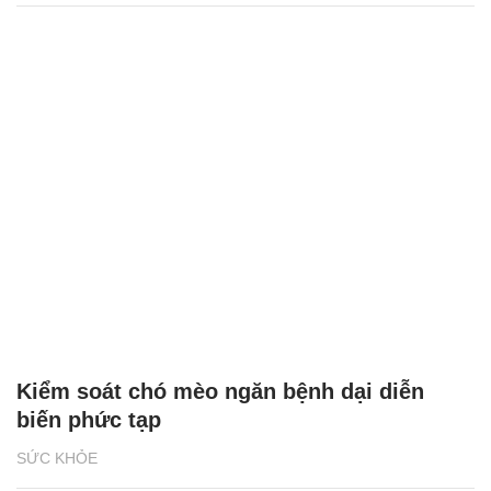
Kiểm soát chó mèo ngăn bệnh dại diễn
biến phức tạp
SỨC KHỎE