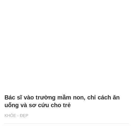
Bác sĩ vào trường mầm non, chỉ cách ăn
uống và sơ cứu cho trẻ
KHỎE - ĐẸP