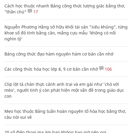
Cách học thuộc nhanh Bảng công thức lượng giác bằng thơ,
"thần chú"
17
Nguyễn Phương Hằng sở hữu khối tài sản "siêu khủng", từng
khoe sổ đỏ tính bằng cân, mắng cựu mẫu 'không có nổi
nghìn tỷ'
Bảng công thức đạo hàm nguyên hàm cơ bản cần nhớ
Các công thức hóa học lớp 8, 9 cơ bản cần nhớ
106
Clip lột tả chân thực cảnh anh trai và em gái như 'chó với
mèo', người tinh ý còn phát hiện một vấn đề trong giáo dục
con
Mẹo học thuộc Bảng tuần hoàn nguyên tố hóa học bằng thơ,
câu nói vui vẻ
20 số điện thoại ma ám bạn không bao giờ nên gọi