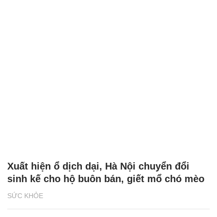
Xuất hiện ổ dịch dại, Hà Nội chuyển đổi
sinh kế cho hộ buôn bán, giết mổ chó mèo
SỨC KHỎE