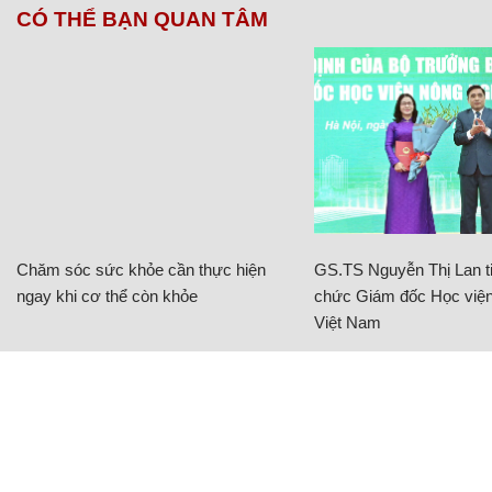
CÓ THỂ BẠN QUAN TÂM
Chăm sóc sức khỏe cần thực hiện
GS.TS Nguyễn Thị Lan ti
ngay khi cơ thể còn khỏe
chức Giám đốc Học viện
Việt Nam