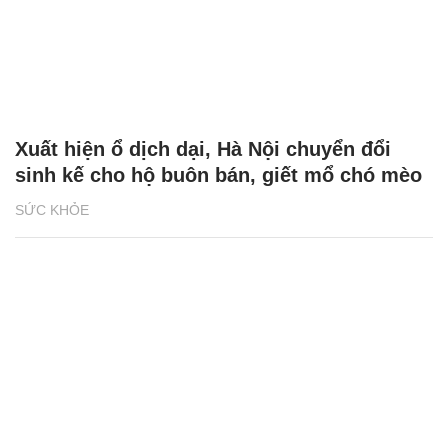
Xuất hiện ổ dịch dại, Hà Nội chuyển đổi
sinh kế cho hộ buôn bán, giết mổ chó mèo
SỨC KHỎE