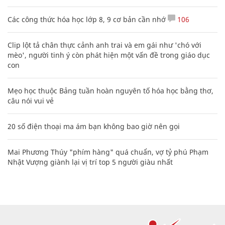
Các công thức hóa học lớp 8, 9 cơ bản cần nhớ
106
Clip lột tả chân thực cảnh anh trai và em gái như 'chó với
mèo', người tinh ý còn phát hiện một vấn đề trong giáo dục
con
Mẹo học thuộc Bảng tuần hoàn nguyên tố hóa học bằng thơ,
câu nói vui vẻ
20 số điện thoại ma ám bạn không bao giờ nên gọi
Mai Phương Thúy "phím hàng" quá chuẩn, vợ tỷ phú Phạm
Nhật Vượng giành lại vị trí top 5 người giàu nhất