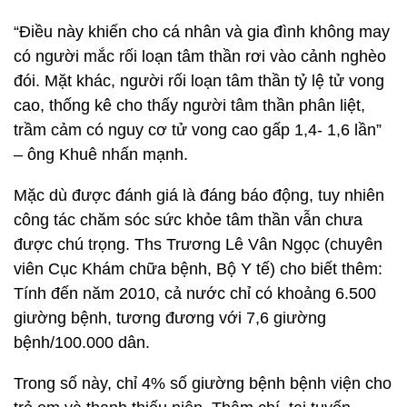
“Điều này khiến cho cá nhân và gia đình không may
có người mắc rối loạn tâm thần rơi vào cảnh nghèo
đói. Mặt khác, người rối loạn tâm thần tỷ lệ tử vong
cao, thống kê cho thấy người tâm thần phân liệt,
trầm cảm có nguy cơ tử vong cao gấp 1,4- 1,6 lần”
– ông Khuê nhấn mạnh.
Mặc dù được đánh giá là đáng báo động, tuy nhiên
công tác chăm sóc sức khỏe tâm thần vẫn chưa
được chú trọng. Ths Trương Lê Vân Ngọc (chuyên
viên Cục Khám chữa bệnh, Bộ Y tế) cho biết thêm:
Tính đến năm 2010, cả nước chỉ có khoảng 6.500
giường bệnh, tương đương với 7,6 giường
bệnh/100.000 dân.
Trong số này, chỉ 4% số giường bệnh bệnh viện cho