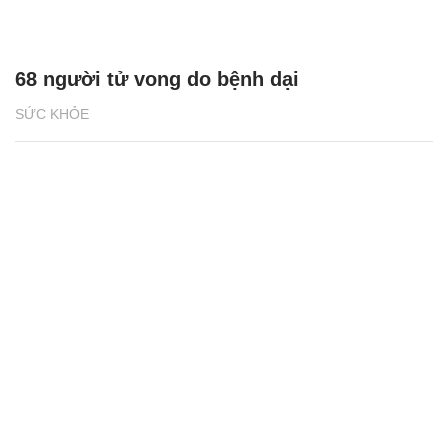
68 người tử vong do bệnh dại
SỨC KHỎE