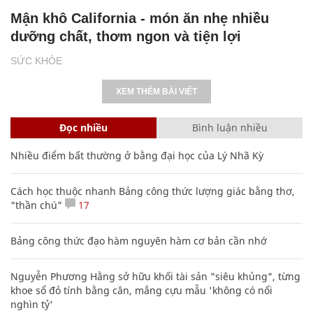
Mận khô California - món ăn nhẹ nhiều
dưỡng chất, thơm ngon và tiện lợi
SỨC KHỎE
XEM THÊM BÀI VIẾT
Đọc nhiều
Bình luận nhiều
Nhiều điểm bất thường ở bằng đại học của Lý Nhã Kỳ
Cách học thuộc nhanh Bảng công thức lượng giác bằng thơ,
"thần chú"
17
Bảng công thức đạo hàm nguyên hàm cơ bản cần nhớ
Nguyễn Phương Hằng sở hữu khối tài sản "siêu khủng", từng
khoe sổ đỏ tính bằng cân, mắng cựu mẫu 'không có nổi
nghìn tỷ'