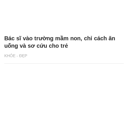
Bác sĩ vào trường mầm non, chỉ cách ăn
uống và sơ cứu cho trẻ
KHỎE - ĐẸP