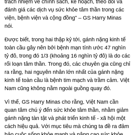
trách nhiệm về chính sách, kế hoạch, theo dõi và
đánh giá các dịch vụ sức khỏe tâm thần trong các
viện, bệnh viện và cộng đồng” – GS Harry Minas
nói.
Được biết, trong hai thập kỷ tới, gánh nặng kinh tế
toàn cầu gây nên bởi bệnh mạn tính ước 47 nghìn
tỷ đô, trong đó 1/3 (khoảng 16 nghìn tỷ đô) là do các
rối loạn tâm thần. Trong đó, các chuyên gia cũng chỉ
ra rằng, hai nguyên nhân lớn nhất của gánh nặng
kinh tế toàn cầu là bệnh tim mạch và trầm cảm. Việt
Nam cũng không nằm ngoài guồng quay đó.
Vì thế, GS Harry Minas cho rằng, Việt Nam cần
quan tâm chú ý đến sức khỏe tâm thần, nhằm giảm
gánh nặng tàn tật và phát triển kinh tế - xã hội một
cách hiệu quả. Với mục tiêu mà chúng ta đề ra đảm
bảo cuộc sống khỏe mạnh và nâng cao sức khỏe