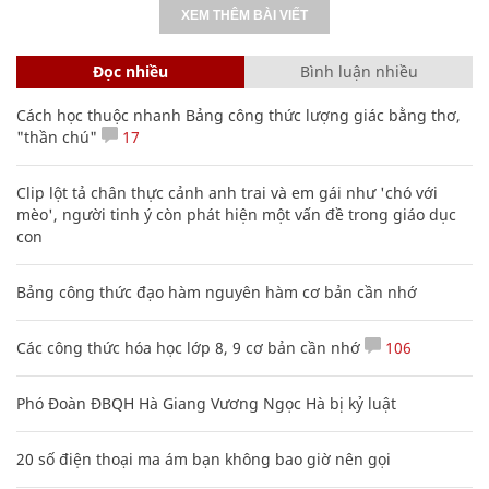
XEM THÊM BÀI VIẾT
Đọc nhiều
Bình luận nhiều
Cách học thuộc nhanh Bảng công thức lượng giác bằng thơ,
"thần chú"
17
Clip lột tả chân thực cảnh anh trai và em gái như 'chó với
mèo', người tinh ý còn phát hiện một vấn đề trong giáo dục
con
Bảng công thức đạo hàm nguyên hàm cơ bản cần nhớ
Các công thức hóa học lớp 8, 9 cơ bản cần nhớ
106
Phó Đoàn ĐBQH Hà Giang Vương Ngọc Hà bị kỷ luật
20 số điện thoại ma ám bạn không bao giờ nên gọi