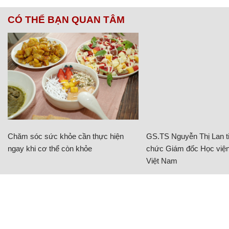
CÓ THỂ BẠN QUAN TÂM
Chăm sóc sức khỏe cần thực hiện
GS.TS Nguyễn Thị Lan ti
ngay khi cơ thể còn khỏe
chức Giám đốc Học viện
Việt Nam