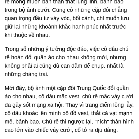
rể mong muốn bản thân thật lung linh, bảnh bao
trong bộ ảnh cưới. Cũng có những cặp đôi chẳng
quan trọng đầu tư váy vóc, bối cảnh, chỉ muốn lưu
giữ lại những khoảnh khắc hạnh phúc nhất trước
khi thuộc về nhau.
Trong số những ý tưởng độc đáo, việc cô dâu chú
rể hoán đổi quần áo cho nhau không mới, nhưng
không phải ai cũng đủ can đảm để chụp, nhất là
những chàng trai.
Mới đây, bộ ảnh một cặp đôi Trung Quốc đổi quần
áo cho nhau, cô dâu mặc vest, chú rể mặc váy cưới
đã gây sốt mạng xã hội. Thay vì trang điểm lộng lẫy,
cô dâu khoác lên mình bộ đồ vest, thắt cà vạt mạnh
mẽ, bảnh bao. Chú rể thì ngược lại, "ních" thân hình
cao lớn vào chiếc váy cưới, cố tỏ ra dịu dàng.