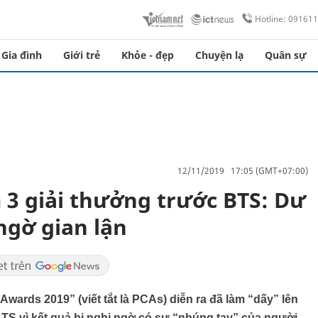
Hotline: 09161
Gia đình
Giới trẻ
Khỏe - đẹp
Chuyện lạ
Quân sự
12/11/2019 17:05 (GMT+07:00)
 3 giải thưởng trước BTS: Dư
ngờ gian lận
 Awards 2019” (viết tắt là PCAs) diễn ra đã làm “dấy” lên
S vì kết quả bị nghi ngờ có sự “nhúng tay” của người