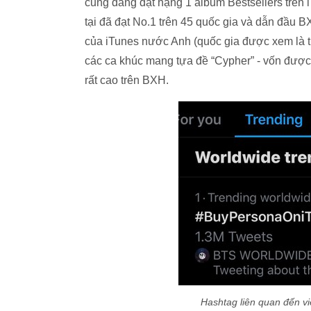
cũng đang đạt hạng 1 album Bestsellers trên i
tại đã đạt No.1 trên 45 quốc gia và dẫn đầu B
của iTunes nước Anh (quốc gia được xem là th
các ca khúc mang tựa đề “Cypher” - vốn được b
rất cao trên BXH.
Hashtag liên quan đến v