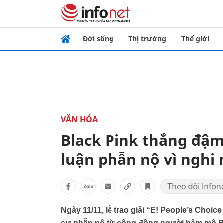
Đời sống
Thị trường
Thế giới
VĂN HÓA
Black Pink thắng đậm
luận phẫn nộ vì nghi 
Ngày 11/11, lễ trao giải “E! People’s Choice
sự phẫn nộ từ cộng đồng người hâm mộ BT