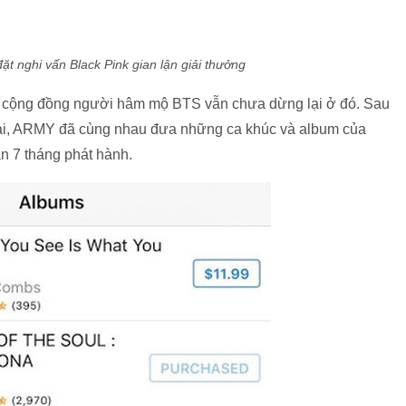
t nghi vấn Black Pink gian lận giải thưởng
là cộng đồng người hâm mộ BTS vẫn chưa dừng lại ở đó. Sau
ện tại, ARMY đã cùng nhau đưa những ca khúc và album của
n 7 tháng phát hành.