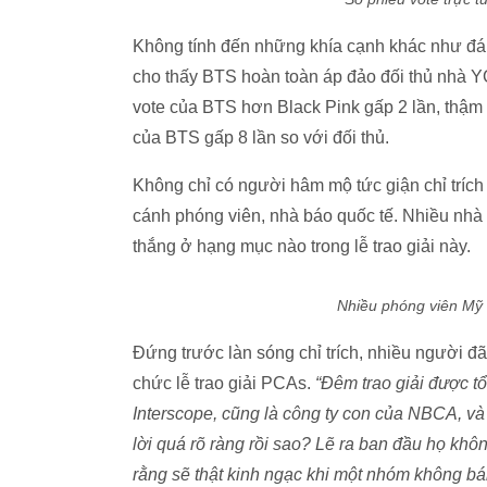
Không tính đến những khía cạnh khác như đánh
cho thấy BTS hoàn toàn áp đảo đối thủ nhà Y
vote của BTS hơn Black Pink gấp 2 lần, thậ
của BTS gấp 8 lần so với đối thủ.
Không chỉ có người hâm mộ tức giận chỉ trích 
cánh phóng viên, nhà báo quốc tế. Nhiều nhà 
thắng ở hạng mục nào trong lễ trao giải này.
Nhiều phóng viên Mỹ đ
Đứng trước làn sóng chỉ trích, nhiều người đã
chức lễ trao giải PCAs.
“Đêm trao giải được t
Interscope, cũng là công ty con của NBCA, và 
lời quá rõ ràng rồi sao? Lẽ ra ban đầu họ kh
rằng sẽ thật kinh ngạc khi một nhóm không bán