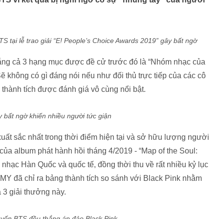
S tại lễ trao giải “E! People’s Choice Awards 2019” gây bất ngờ
hắng cả 3 hạng mục được đề cử trước đó là “Nhóm nhạc của
ẽ không có gì đáng nói nếu như đối thủ trực tiếp của các cô
ù thành tích được đánh giá vô cùng nổi bật.
y bất ngờ khiến nhiều người tức giận
t sắc nhất trong thời điểm hiện tại và sở hữu lượng người
của album phát hành hồi tháng 4/2019 - “Map of the Soul:
hạc Hàn Quốc và quốc tế, đồng thời thu về rất nhiều kỷ lục
Y đã chỉ ra bảng thành tích so sánh với Black Pink nhằm
3 giải thưởng này.
tuyến BTS đều thắng áp đảo Black Pink