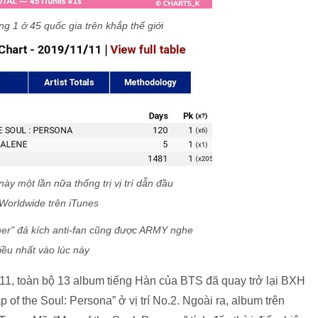
g 1 ở 45 quốc gia trên khắp thế giới
y một lần nữa thống trị vị trí dẫn đầu
Worldwide trên iTunes
er" đả kích anti-fan cũng được ARMY nghe
iều nhất vào lúc này
/11, toàn bộ 13 album tiếng Hàn của BTS đã quay trở lại BXH
of the Soul: Persona” ở vị trí No.2. Ngoài ra, album trên