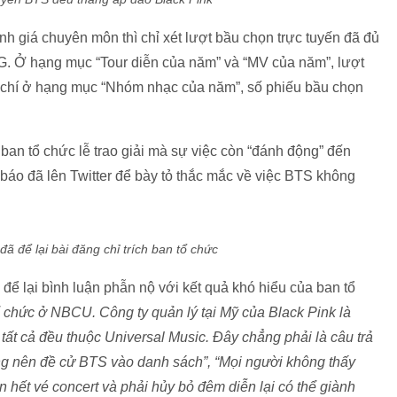
 giá chuyên môn thì chỉ xét lượt bầu chọn trực tuyến đã đủ
G. Ở hạng mục “Tour diễn của năm” và “MV của năm”, lượt
m chí ở hạng mục “Nhóm nhạc của năm”, số phiếu bầu chọn
ban tổ chức lễ trao giải mà sự việc còn “đánh động” đến
báo đã lên Twitter để bày tỏ thắc mắc về việc BTS không
ã để lại bài đăng chỉ trích ban tổ chức
 để lại bình luận phẫn nộ với kết quả khó hiểu của ban tổ
ổ chức ở NBCU. Công ty quản lý tại Mỹ của Black Pink là
tất cả đều thuộc Universal Music. Đây chẳng phải là câu trả
ông nên đề cử BTS vào danh sách”, “Mọi người không thấy
 hết vé concert và phải hủy bỏ đêm diễn lại có thể giành