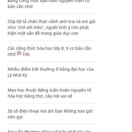
Bảng công thức đạo hàm nguyên hàm cơ
bản cần nhớ
Clip lột tả chân thực cảnh anh trai và em gái
như 'chó với mèo', người tinh ý còn phát
hiện một vấn đề trong giáo dục con
Các công thức hóa học lớp 8, 9 cơ bản cần
nhớ
106
Nhiều điểm bất thường ở bằng đại học của
Lý Nhã Kỳ
Mẹo học thuộc Bảng tuần hoàn nguyên tố
hóa học bằng thơ, câu nói vui vẻ
20 số điện thoại ma ám bạn không bao giờ
nên gọi
Nguyễn Phương Hằng sở hữu khối tài sản