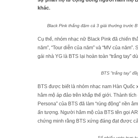
khác.
Black Pink thắng đậm cả 3 giải thưởng trước BT
Cụ thể, nhóm nhạc nữ Black Pink đã chiến t
năm”, “Tour diễn của năm” và “MV của năm”. S
gái nhà YG là BTS lại hoàn toàn “trắng tay” d
BTS "trắng tay" đầ
BTS được biết là nhóm nhạc nam Hàn Quốc xuấ
hâm mộ áp đảo trên khắp thế giới. Thành tích 
Persona” của BTS đã làm “rúng động” nền âm n
ấn tượng. Người hâm mộ của BTS tên gọi ARM
chứng minh rằng BTS xứng đáng đạt được cả 
Số phiếu vote trực 