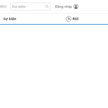
18822
Đăng nhập
Sự kiện
RSS