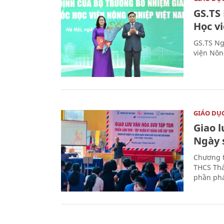
GS.TS
Học v
GS.TS Ng
viện Nôn
GIÁO DỤ
Giao 
Ngày 
Chương t
THCS Thá
phần phá