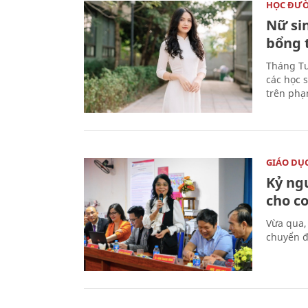
HỌC ĐƯ
Nữ si
bổng 
Tháng Tư
các học 
trên phạ
GIÁO DỤ
Kỷ ng
cho c
Vừa qua,
chuyển đ