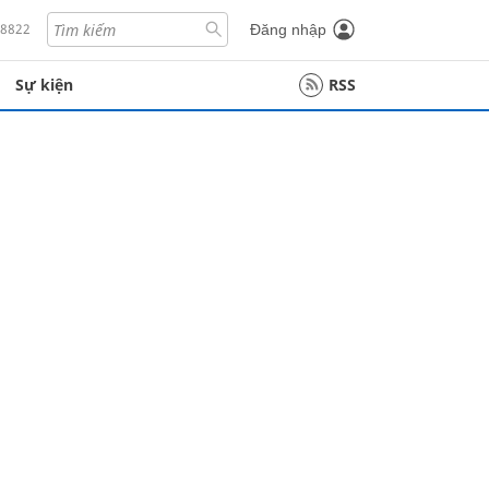
18822
Đăng nhập
Sự kiện
RSS