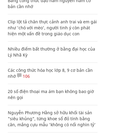
Bảng công thức đạo hàm nguyên hàm cơ
bản cần nhớ
Clip lột tả chân thực cảnh anh trai và em gái
như 'chó với mèo', người tinh ý còn phát
hiện một vấn đề trong giáo dục con
Nhiều điểm bất thường ở bằng đại học của
Lý Nhã Kỳ
Các công thức hóa học lớp 8, 9 cơ bản cần
nhớ
106
20 số điện thoại ma ám bạn không bao giờ
nên gọi
Nguyễn Phương Hằng sở hữu khối tài sản
"siêu khủng", từng khoe sổ đỏ tính bằng
cân, mắng cựu mẫu 'không có nổi nghìn tỷ'