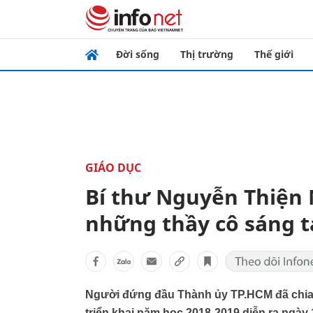
Đời sống
Thị trường
Thế giới
GIÁO DỤC
Bí thư Nguyễn Thiện N
những thầy cô sáng t
Người đứng đầu Thành ủy TP.HCM đã chia 
triển khai năm học 2018-2019 diễn ra ngày 