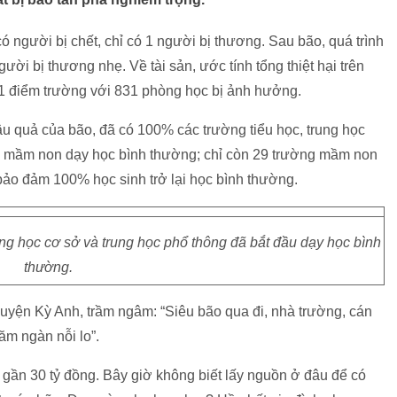
ó người bị chết, chỉ có 1 người bị thương. Sau bão, quá trình
ời bị thương nhẹ. Về tài sản, ước tính tổng thiệt hại trên
231 điểm trường với 831 phòng học bị ảnh hưởng.
u quả của bão, đã có 100% các trường tiểu học, trung học
ọc mầm non dạy học bình thường; chỉ còn 29 trường mầm non
bảo đảm 100% học sinh trở lại học bình thường.
ng học cơ sở và trung học phổ thông đã bắt đầu dạy học bình
thường.
ện Kỳ Anh, trầm ngâm: “Siêu bão qua đi, nhà trường, cán
ăm ngàn nỗi lo”.
ại gần 30 tỷ đồng. Bây giờ không biết lấy nguồn ở đâu để có