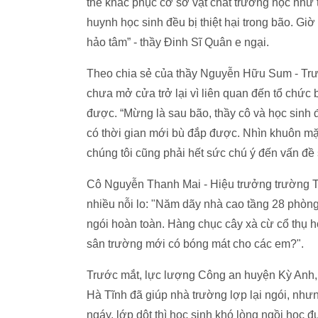
thể khắc phục cơ sở vật chất trường học như
huynh học sinh đều bị thiệt hại trong bão. Gi
hảo tâm” - thầy Đinh Sĩ Quân e ngại.
Theo chia sẻ của thầy Nguyễn Hữu Sum - Tr
chưa mở cửa trở lại vì liên quan đến tổ chức 
được. “Mừng là sau bão, thầy cô và học sinh đã
có thời gian mới bù đắp được. Nhìn khuôn mặt
chúng tôi cũng phải hết sức chú ý đến vấn đề
Cô Nguyễn Thanh Mai - Hiệu trưởng trường TH
nhiều nỗi lo: "Năm dãy nhà cao tầng 28 phòng,
ngói hoàn toàn. Hàng chục cây xà cừ cổ thụ 
sân trường mới có bóng mát cho các em?".
Trước mắt, lực lượng Công an huyện Kỳ Anh, 
Hà Tĩnh đã giúp nhà trường lợp lại ngói, nh
ngáy, lớp dột thì học sinh khó lòng ngồi học