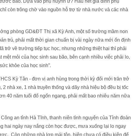
 trước bão. Dựa vào phụ huynh ư? Hầu hết gia đình phụ
ờ chỉ còn trông chờ vào nguồn hỗ trợ từ nhà nước và các nhà
ưởng phòng GD&ĐT Thị xã Kỳ Anh, một số trường mầm non
bán trú, phải mất thời gian chuẩn bị vài ngày nữa mới ổn định
 trở về trường tiếp tục học, nhưng những thiệt hại thì phải
 mệt mỏi của học sinh sau bão, bên cạnh nhiều việc phải lo,
 sức khỏe của học sinh”.
CS Kỳ Tân - đơn vị anh hùng trong thời kỳ đổi mới trăn trở
 2 nhà xe, 1 nhà truyền thống và dãy nhà hiệu bộ đều bị tốc
hơn 40 năm tuổi đổ ngổn ngang, phải mất bao nhiêu năm nữa
Công an tỉnh Hà Tĩnh, thanh niên tình nguyện của Tỉnh đoàn
ưng hai ngày nay nắng còn học được, mưa xuống lại lo ngay
 được. Còn những nhà lợp mái tôn, hiện chưa có điều kiện để