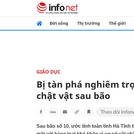
Đời sống
Thị trường
Thế giới
GIÁO DỤC
Bị tàn phá nghiêm tr
chật vật sau bão
Sau bão số 10, ước tính toàn tỉnh Hà Tĩnh t
mặt với hàng loạt khó khăn vì cơ sở vật ch