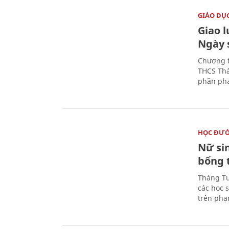
GIÁO DỤ
Giao 
Ngày 
Chương t
THCS Thá
phần phá
HỌC ĐƯ
Nữ si
bổng 
Tháng Tư
các học 
trên phạ