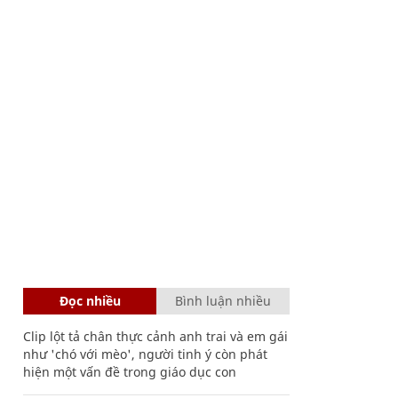
Đọc nhiều
Bình luận nhiều
Clip lột tả chân thực cảnh anh trai và em gái
như 'chó với mèo', người tinh ý còn phát
hiện một vấn đề trong giáo dục con