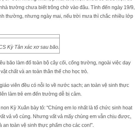
, nhà trường chưa biết trông chờ vào đâu. Tính đến ngày 19/9,
nh thường, nhưng ngày mai, nếu trời mưa thì chắc nhiều lớp
S Kỳ Tân xác xơ sau bão.
u bão làm đổ toàn bộ cây cối, cổng trường, ngoài việc dạy
vật chất và an toàn thân thể cho học trò.
giáo viên đều có nỗi lo về nước sạch; an toàn vệ sinh thực
 lên làm trẻ em đến trường dễ bị cảm.
on Kỳ Xuân bày tỏ: “Chúng em lo nhất là tổ chức sinh hoạt
ú vất vả vô cùng. Nhưng vất vả mấy chúng em vẫn chịu được,
 an toàn vệ sinh thực phẩm cho các con!”.