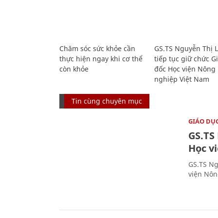
Chăm sóc sức khỏe cần
GS.TS Nguyễn Thị 
thực hiện ngay khi cơ thể
tiếp tục giữ chức 
còn khỏe
đốc Học viện Nông
nghiệp Việt Nam
Tin cùng chuyên mục
GIÁO DỤ
GS.TS
Học v
GS.TS Ng
viện Nôn