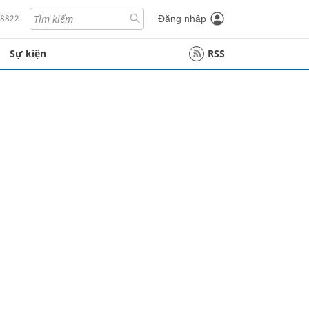
18822
Đăng nhập
Sự kiện
RSS