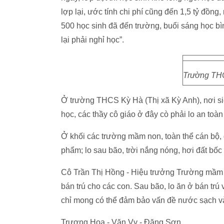
lợp lại, ước tính chi phí cũng đến 1,5 tỷ đồng
500 học sinh đã đến trường, buổi sáng học bì
lại phải nghỉ học”.
Trường THC
Ở trường THCS Kỳ Hà (Thị xã Kỳ Anh), nơi siê
học, các thầy cô giáo ở đây cò phải lo an toàn 
Ở khối các trường mầm non, toàn thể cán bộ, 
phẩm; lo sau bão, trời nắng nóng, hơi đất bốc
Cô Trần Thị Hồng - Hiệu trưởng Trường mầm n
bán trú cho các con. Sau bão, lo ăn ở bán tr
chỉ mong có thể đảm bảo vấn đề nước sạch và
Trương Hoa - Văn Vỵ - Đặng Sơn