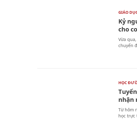
GIÁO DỤ
Kỷ ng
cho c
Vừa qua,
chuyển đ
HỌC ĐƯ
Tuyển 
nhận 
Từ hôm n
học trực