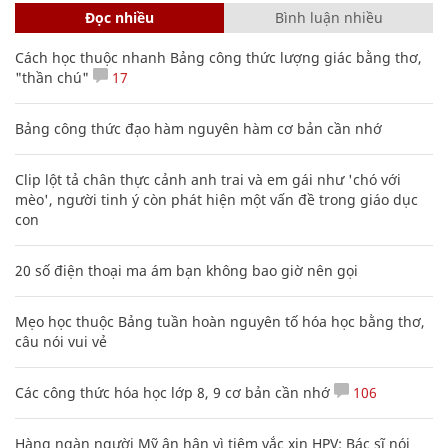
Đọc nhiều
Bình luận nhiều
Cách học thuộc nhanh Bảng công thức lượng giác bằng thơ,
"thần chú"
17
Bảng công thức đạo hàm nguyên hàm cơ bản cần nhớ
Clip lột tả chân thực cảnh anh trai và em gái như 'chó với
mèo', người tinh ý còn phát hiện một vấn đề trong giáo dục
con
20 số điện thoại ma ám bạn không bao giờ nên gọi
Mẹo học thuộc Bảng tuần hoàn nguyên tố hóa học bằng thơ,
câu nói vui vẻ
Các công thức hóa học lớp 8, 9 cơ bản cần nhớ
106
Hàng ngàn người Mỹ ân hận vì tiêm vắc xin HPV: Bác sĩ nói