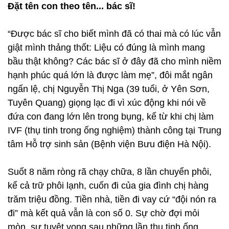
Đặt tên con theo tên... bác sĩ!
“Được bác sĩ cho biết mình đã có thai mà có lúc vẫn
giật mình thảng thốt: Liệu có đúng là mình mang
bầu thật không? Các bác sĩ ở đây đã cho mình niềm
hạnh phúc quá lớn là được làm mẹ”, đôi mắt ngân
ngấn lệ, chị Nguyễn Thị Nga (39 tuổi, ở Yên Sơn,
Tuyên Quang) giọng lạc đi vì xúc động khi nói về
đứa con đang lớn lên trong bụng, kể từ khi chị làm
IVF (thụ tinh trong ống nghiệm) thành công tại Trung
tâm Hỗ trợ sinh sản (Bệnh viện Bưu điện Hà Nội).
Suốt 8 năm ròng rã chạy chữa, 8 lần chuyển phôi,
kể cả trữ phôi lạnh, cuốn đi của gia đình chị hàng
trăm triệu đồng. Tiền nhà, tiền đi vay cứ “đội nón ra
đi” mà kết quả vẫn là con số 0. Sự chờ đợi mỏi
mòn, sự tuyệt vọng sau những lần thụ tinh ống