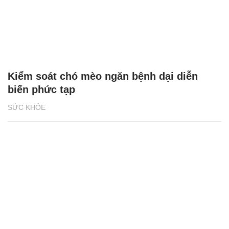
Kiểm soát chó mèo ngăn bệnh dại diễn
biến phức tạp
SỨC KHỎE