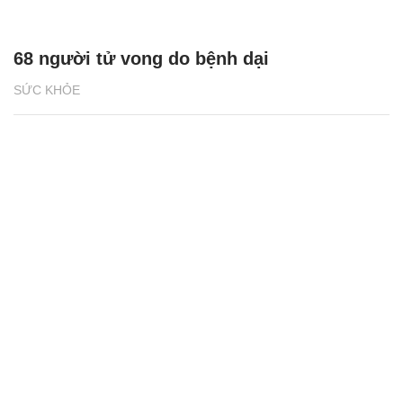
68 người tử vong do bệnh dại
SỨC KHỎE