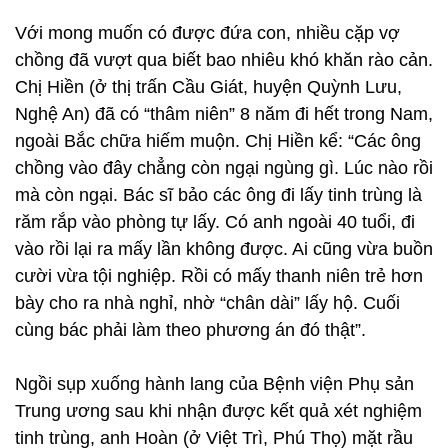
Với mong muốn có được đứa con, nhiều cặp vợ
chồng đã vượt qua biết bao nhiêu khó khăn rào cản.
Chị Hiền (ở thị trấn Cầu Giát, huyện Quỳnh Lưu,
Nghệ An) đã có “thâm niên” 8 năm đi hết trong Nam,
ngoài Bắc chữa hiếm muộn. Chị Hiền kể: “Các ông
chồng vào đây chẳng còn ngại ngùng gì. Lúc nào rồi
mà còn ngại. Bác sĩ bảo các ông đi lấy tinh trùng là
răm rắp vào phòng tự lấy. Có anh ngoài 40 tuổi, đi
vào rồi lại ra mấy lần không được. Ai cũng vừa buồn
cười vừa tội nghiệp. Rồi có mấy thanh niên trẻ hơn
bày cho ra nhà nghỉ, nhờ “chân dài” lấy hộ. Cuối
cùng bác phải làm theo phương án đó thật”.
Ngồi sụp xuống hành lang của Bệnh viện Phụ sản
Trung ương sau khi nhận được kết quả xét nghiệm
tinh trùng, anh Hoàn (ở Việt Trì, Phú Thọ) mặt rầu