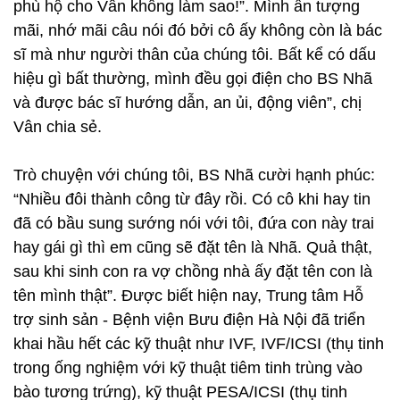
phù hộ cho Vân không làm sao!”. Mình ấn tượng
mãi, nhớ mãi câu nói đó bởi cô ấy không còn là bác
sĩ mà như người thân của chúng tôi. Bất kể có dấu
hiệu gì bất thường, mình đều gọi điện cho BS Nhã
và được bác sĩ hướng dẫn, an ủi, động viên”, chị
Vân chia sẻ.
Trò chuyện với chúng tôi, BS Nhã cười hạnh phúc:
“Nhiều đôi thành công từ đây rồi. Có cô khi hay tin
đã có bầu sung sướng nói với tôi, đứa con này trai
hay gái gì thì em cũng sẽ đặt tên là Nhã. Quả thật,
sau khi sinh con ra vợ chồng nhà ấy đặt tên con là
tên mình thật”. Được biết hiện nay, Trung tâm Hỗ
trợ sinh sản - Bệnh viện Bưu điện Hà Nội đã triển
khai hầu hết các kỹ thuật như IVF, IVF/ICSI (thụ tinh
trong ống nghiệm với kỹ thuật tiêm tinh trùng vào
bào tương trứng), kỹ thuật PESA/ICSI (thụ tinh