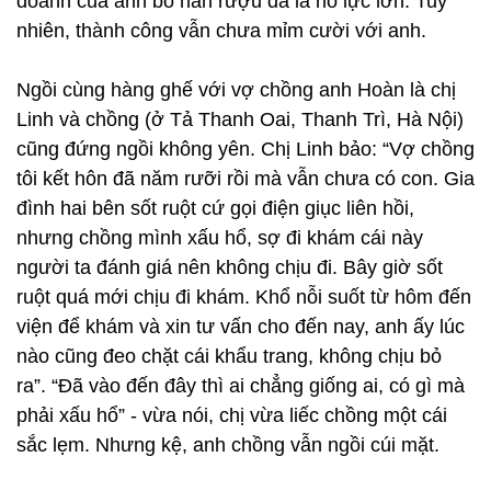
doanh của anh bỏ hẳn rượu đã là nỗ lực lớn. Tuy
nhiên, thành công vẫn chưa mỉm cười với anh.
Ngồi cùng hàng ghế với vợ chồng anh Hoàn là chị
Linh và chồng (ở Tả Thanh Oai, Thanh Trì, Hà Nội)
cũng đứng ngồi không yên. Chị Linh bảo: “Vợ chồng
tôi kết hôn đã năm rưỡi rồi mà vẫn chưa có con. Gia
đình hai bên sốt ruột cứ gọi điện giục liên hồi,
nhưng chồng mình xấu hổ, sợ đi khám cái này
người ta đánh giá nên không chịu đi. Bây giờ sốt
ruột quá mới chịu đi khám. Khổ nỗi suốt từ hôm đến
viện để khám và xin tư vấn cho đến nay, anh ấy lúc
nào cũng đeo chặt cái khẩu trang, không chịu bỏ
ra”. “Đã vào đến đây thì ai chẳng giống ai, có gì mà
phải xấu hổ” - vừa nói, chị vừa liếc chồng một cái
sắc lẹm. Nhưng kệ, anh chồng vẫn ngồi cúi mặt.