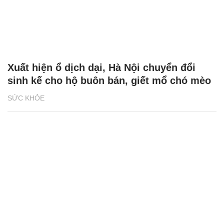
Xuất hiện ổ dịch dại, Hà Nội chuyển đổi
sinh kế cho hộ buôn bán, giết mổ chó mèo
SỨC KHỎE