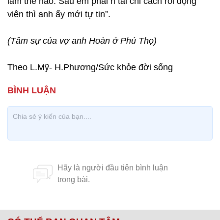
làm thế nào. Sau em phải rỉ tai chỉ cách rồi động
viên thì anh ấy mới tự tin”.
(Tâm sự của vợ anh Hoàn ở Phú Thọ)
Theo L.Mỹ- H.Phương/Sức khỏe đời sống