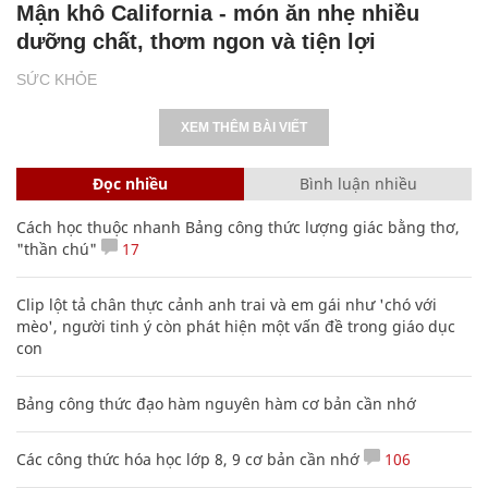
Mận khô California - món ăn nhẹ nhiều
dưỡng chất, thơm ngon và tiện lợi
SỨC KHỎE
XEM THÊM BÀI VIẾT
Đọc nhiều
Bình luận nhiều
Cách học thuộc nhanh Bảng công thức lượng giác bằng thơ,
"thần chú"
17
Clip lột tả chân thực cảnh anh trai và em gái như 'chó với
mèo', người tinh ý còn phát hiện một vấn đề trong giáo dục
con
Bảng công thức đạo hàm nguyên hàm cơ bản cần nhớ
Các công thức hóa học lớp 8, 9 cơ bản cần nhớ
106