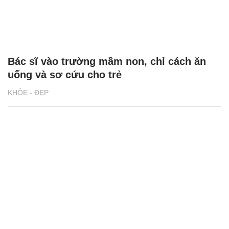
Bác sĩ vào trường mầm non, chỉ cách ăn
uống và sơ cứu cho trẻ
KHỎE - ĐẸP