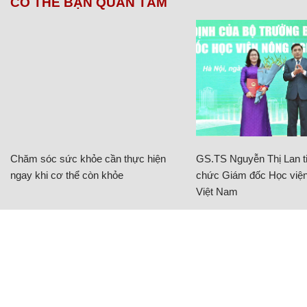
CÓ THỂ BẠN QUAN TÂM
Chăm sóc sức khỏe cần thực hiện
GS.TS Nguyễn Thị Lan ti
ngay khi cơ thể còn khỏe
chức Giám đốc Học viện
Việt Nam