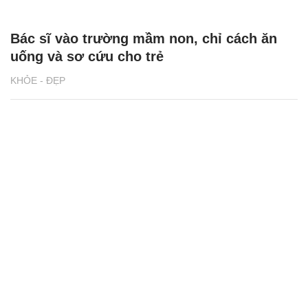
Bác sĩ vào trường mầm non, chỉ cách ăn
uống và sơ cứu cho trẻ
KHỎE - ĐẸP