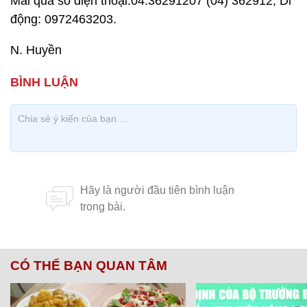
Mai qua số điện thoại:04.36291207 (04) 362912; Di
động: 0972463203.
N. Huyền
CÓ THỂ BẠN QUAN TÂM