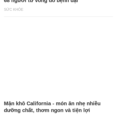
68 người tử vong do bệnh dại
SỨC KHỎE
Mận khô California - món ăn nhẹ nhiều
dưỡng chất, thơm ngon và tiện lợi