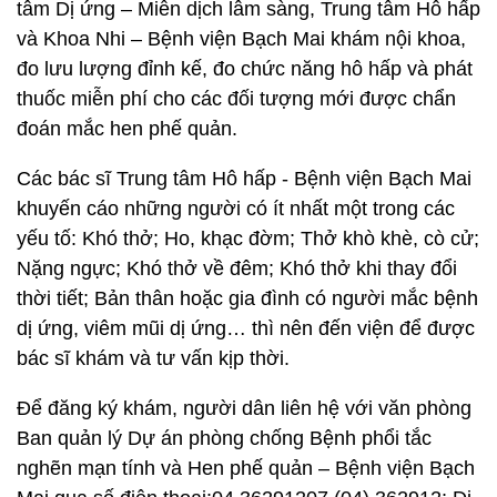
tâm Dị ứng – Miễn dịch lâm sàng, Trung tâm Hô hấp
và Khoa Nhi – Bệnh viện Bạch Mai khám nội khoa,
đo lưu lượng đỉnh kế, đo chức năng hô hấp và phát
thuốc miễn phí cho các đối tượng mới được chẩn
đoán mắc hen phế quản.
Các bác sĩ Trung tâm Hô hấp - Bệnh viện Bạch Mai
khuyến cáo những người có ít nhất một trong các
yếu tố: Khó thở; Ho, khạc đờm; Thở khò khè, cò cử;
Nặng ngực; Khó thở về đêm; Khó thở khi thay đổi
thời tiết; Bản thân hoặc gia đình có người mắc bệnh
dị ứng, viêm mũi dị ứng… thì nên đến viện để được
bác sĩ khám và tư vấn kịp thời.
Để đăng ký khám, người dân liên hệ với văn phòng
Ban quản lý Dự án phòng chống Bệnh phổi tắc
nghẽn mạn tính và Hen phế quản – Bệnh viện Bạch