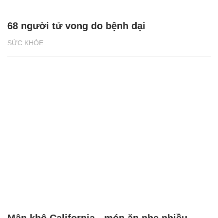
68 người tử vong do bệnh dại
SỨC KHỎE
Mận khô California - món ăn nhẹ nhiều