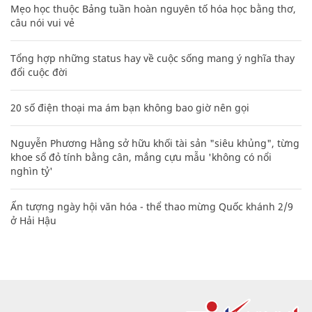
Mẹo học thuộc Bảng tuần hoàn nguyên tố hóa học bằng thơ,
câu nói vui vẻ
Tổng hợp những status hay về cuộc sống mang ý nghĩa thay
đổi cuộc đời
20 số điện thoại ma ám bạn không bao giờ nên gọi
Nguyễn Phương Hằng sở hữu khối tài sản "siêu khủng", từng
khoe sổ đỏ tính bằng cân, mắng cựu mẫu 'không có nổi
nghìn tỷ'
Ấn tượng ngày hội văn hóa - thể thao mừng Quốc khánh 2/9
ở Hải Hậu