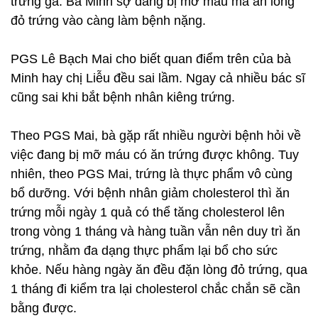
trứng gà. Bà Minh sợ đang bị mỡ máu mà ăn lòng
đỏ trứng vào càng làm bệnh nặng.
PGS Lê Bạch Mai cho biết quan điểm trên của bà
Minh hay chị Liễu đều sai lầm. Ngay cả nhiều bác sĩ
cũng sai khi bắt bệnh nhân kiêng trứng.
Theo PGS Mai, bà gặp rất nhiều người bệnh hỏi về
việc đang bị mỡ máu có ăn trứng được không. Tuy
nhiên, theo PGS Mai, trứng là thực phẩm vô cùng
bổ dưỡng. Với bệnh nhân giảm cholesterol thì ăn
trứng mỗi ngày 1 quả có thể tăng cholesterol lên
trong vòng 1 tháng và hàng tuần vẫn nên duy trì ăn
trứng, nhằm đa dạng thực phẩm lại bổ cho sức
khỏe. Nếu hàng ngày ăn đều đặn lòng đỏ trứng, qua
1 tháng đi kiểm tra lại cholesterol chắc chắn sẽ cần
bằng được.