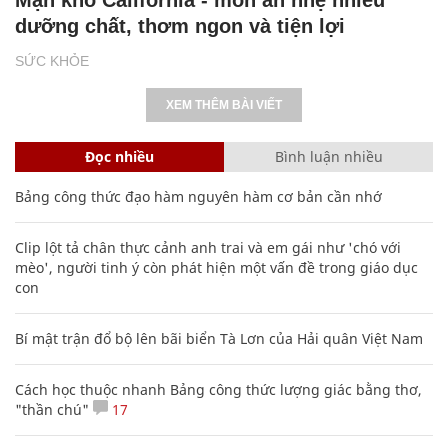
dưỡng chất, thơm ngon và tiện lợi
SỨC KHỎE
XEM THÊM BÀI VIẾT
Đọc nhiều
Bình luận nhiều
Bảng công thức đạo hàm nguyên hàm cơ bản cần nhớ
Clip lột tả chân thực cảnh anh trai và em gái như 'chó với
mèo', người tinh ý còn phát hiện một vấn đề trong giáo dục
con
Bí mật trận đổ bộ lên bãi biển Tà Lơn của Hải quân Việt Nam
Cách học thuộc nhanh Bảng công thức lượng giác bằng thơ,
"thần chú"
17