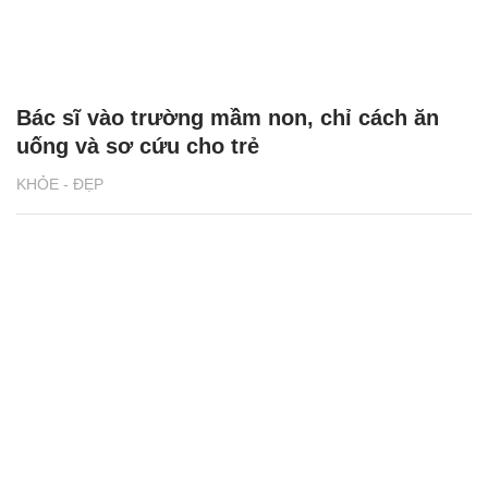
Bác sĩ vào trường mầm non, chỉ cách ăn
uống và sơ cứu cho trẻ
KHỎE - ĐẸP