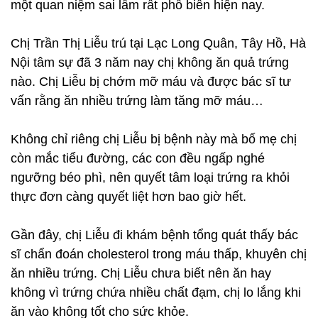
một quan niệm sai lầm rất phổ biến hiện nay.
Chị Trần Thị Liễu trú tại Lạc Long Quân, Tây Hồ, Hà
Nội tâm sự đã 3 năm nay chị không ăn quả trứng
nào. Chị Liễu bị chớm mỡ máu và được bác sĩ tư
vấn rằng ăn nhiều trứng làm tăng mỡ máu…
Không chỉ riêng chị Liễu bị bệnh này mà bố mẹ chị
còn mắc tiểu đường, các con đều ngấp nghé
ngưỡng béo phì, nên quyết tâm loại trứng ra khỏi
thực đơn càng quyết liệt hơn bao giờ hết.
Gần đây, chị Liễu đi khám bệnh tổng quát thấy bác
sĩ chẩn đoán cholesterol trong máu thấp, khuyên chị
ăn nhiều trứng. Chị Liễu chưa biết nên ăn hay
không vì trứng chứa nhiều chất đạm, chị lo lắng khi
ăn vào không tốt cho sức khỏe.