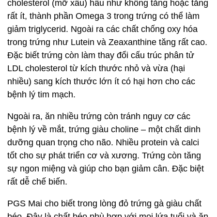
cholesterol (mỡ xấu) hầu như không tăng hoặc tăng
rất ít, thành phần Omega 3 trong trứng có thể làm
giảm triglycerid. Ngoài ra các chất chống oxy hóa
trong trứng như Lutein và Zeaxanthine tăng rất cao.
Đặc biết trứng còn làm thay đổi cấu trúc phân tử
LDL cholesterol từ kích thước nhỏ và vừa (hại
nhiều) sang kích thước lớn ít có hại hơn cho các
bệnh lý tim mạch.
Ngoài ra, ăn nhiều trứng còn tránh nguy cơ các
bệnh lý về mắt, trứng giàu choline – một chất dinh
dưỡng quan trọng cho não. Nhiều protein và calci
tốt cho sự phát triển cơ và xương. Trứng còn tăng
sự ngon miệng và giúp cho bạn giảm cân. Đặc biệt
rất dễ chế biến.
PGS Mai cho biết trong lòng đỏ trứng gà giàu chất
béo. Đây là chất béo phù hợp với mọi lứa tuổi và ăn