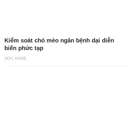
Kiểm soát chó mèo ngăn bệnh dại diễn
biến phức tạp
SỨC KHỎE