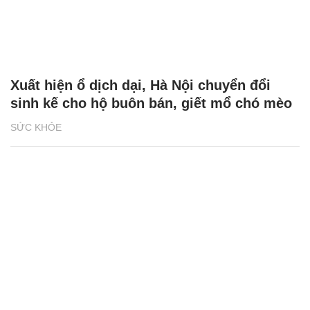
Xuất hiện ổ dịch dại, Hà Nội chuyển đổi
sinh kế cho hộ buôn bán, giết mổ chó mèo
SỨC KHỎE