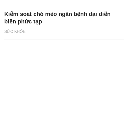
Kiểm soát chó mèo ngăn bệnh dại diễn
biến phức tạp
SỨC KHỎE