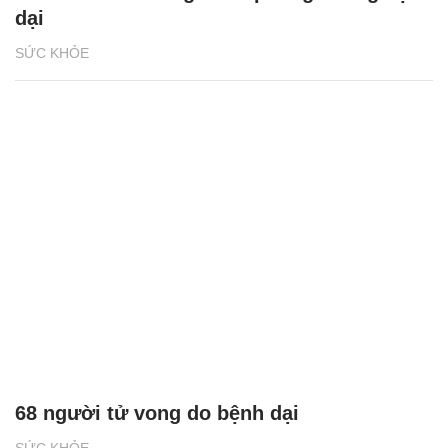
dại
SỨC KHỎE
68 người tử vong do bệnh dại