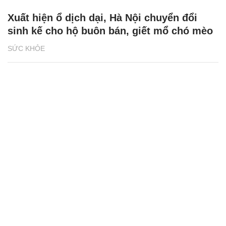
Xuất hiện ổ dịch dại, Hà Nội chuyển đổi
sinh kế cho hộ buôn bán, giết mổ chó mèo
SỨC KHỎE