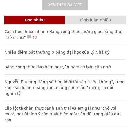
XEM THÊM BÀI VIẾT
Đọc nhiều
Bình luận nhiều
Cách học thuộc nhanh Bảng công thức lượng giác bằng thơ,
"thần chú"
17
Nhiều điểm bất thường ở bằng đại học của Lý Nhã Kỳ
Bảng công thức đạo hàm nguyên hàm cơ bản cần nhớ
Nguyễn Phương Hằng sở hữu khối tài sản "siêu khủng", từng
khoe sổ đỏ tính bằng cân, mắng cựu mẫu 'không có nổi
nghìn tỷ'
Clip lột tả chân thực cảnh anh trai và em gái như 'chó với
mèo', người tinh ý còn phát hiện một vấn đề trong giáo dục
con