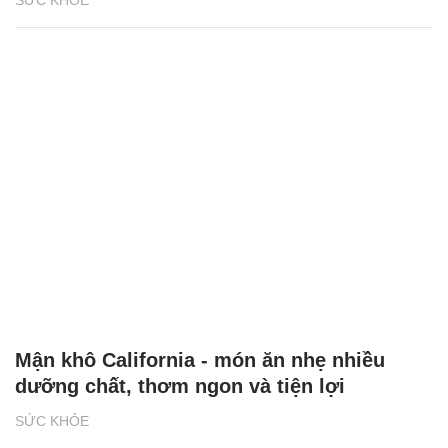
SỨC KHỎE
Mận khô California - món ăn nhẹ nhiều
dưỡng chất, thơm ngon và tiện lợi
SỨC KHỎE