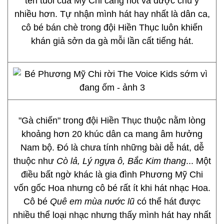
tên tuổi của Mỹ Chi càng hot và được chú ý
nhiều hơn. Tự nhận mình hát hay nhất là dân ca,
cô bé bán chè trong đội Hiền Thục luôn khiến
khán giả sởn da gà mỗi lần cất tiếng hát.
"Gà chiến" trong đội Hiền Thục thuộc nằm lòng
khoảng hơn 20 khúc dân ca mang âm hưởng
Nam bộ. Đó là chưa tính những bài dễ hát, dễ
thuộc như
Cò lả, Lý ngựa ô, Bắc Kim thang
... Một
điều bất ngờ khác là gia đình Phương Mỹ Chi
vốn gốc Hoa nhưng cô bé rất ít khi hát nhạc Hoa.
Cô bé
Quê em mùa nước lũ
có thể hát được
nhiều thể loại nhạc nhưng thấy mình hát hay nhất