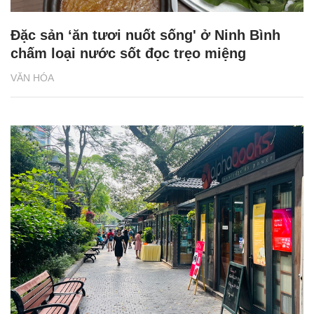
Đặc sản ‘ăn tươi nuốt sống' ở Ninh Bình
chấm loại nước sốt đọc trẹo miệng
VĂN HÓA