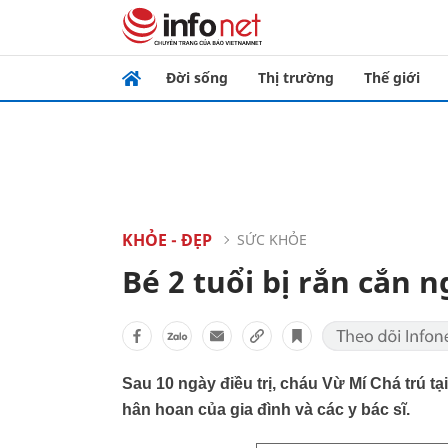
Đời sống
Thị trường
Thế giới
KHỎE - ĐẸP
SỨC KHỎE
Bé 2 tuổi bị rắn cắn 
Sau 10 ngày điều trị, cháu Vừ Mí Chá trú 
hân hoan của gia đình và các y bác sĩ.