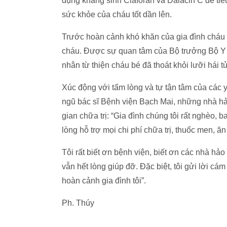
dụng kháng sinh Claforan và Dalacin C để tiêu d
sức khỏe của cháu tốt dần lên.
Trước hoàn cảnh khó khăn của gia đình cháu b
cháu. Được sự quan tâm của Bộ trưởng Bộ Y t
nhân từ thiện cháu bé đã thoát khỏi lưỡi hái t
Xúc động với tấm lòng và tự tận tâm của các 
ngũ bác sĩ Bệnh viện Bạch Mai, những nhà hảo
gian chữa trị: “Gia đình chúng tôi rất nghèo,
lòng hỗ trợ mọi chi phí chữa trị, thuốc men, ă
Tôi rất biết ơn bệnh viện, biết ơn các nhà h
vẫn hết lòng giúp đỡ. Đặc biệt, tôi gửi lời c
hoàn cảnh gia đình tôi”.
Ph. Thúy