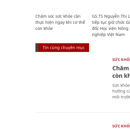
Chăm sóc sức khỏe cần
GS.TS Nguyễn Thị 
thực hiện ngay khi cơ thể
tiếp tục giữ chức 
còn khỏe
đốc Học viện Nông
nghiệp Việt Nam
Tin cùng chuyên mục
SỨC KHỎ
Chăm 
còn k
Sức khỏe
hưởng củ
môi trườ
SỨC KHỎ