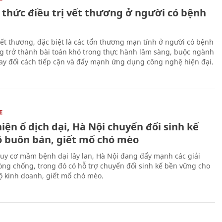
 thức điều trị vết thương ở người có bệnh
 vết thương, đặc biệt là các tổn thương mạn tính ở người có bệnh
g trở thành bài toán khó trong thực hành lâm sàng, buộc ngành
hay đổi cách tiếp cận và đẩy mạnh ứng dụng công nghệ hiện đại.
E
iện ổ dịch dại, Hà Nội chuyển đổi sinh kế
ộ buôn bán, giết mổ chó mèo
uy cơ mầm bệnh dại lây lan, Hà Nội đang đẩy mạnh các giải
ng chống, trong đó có hỗ trợ chuyển đổi sinh kế bền vững cho
 kinh doanh, giết mổ chó mèo.