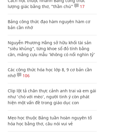
Cách học thuộc nhanh Bảng công thức
lượng giác bằng thơ, "thần chú"
17
Bảng công thức đạo hàm nguyên hàm cơ
bản cần nhớ
Nguyễn Phương Hằng sở hữu khối tài sản
"siêu khủng", từng khoe sổ đỏ tính bằng
cân, mắng cựu mẫu 'không có nổi nghìn tỷ'
Các công thức hóa học lớp 8, 9 cơ bản cần
nhớ
106
Clip lột tả chân thực cảnh anh trai và em gái
như 'chó với mèo', người tinh ý còn phát
hiện một vấn đề trong giáo dục con
Mẹo học thuộc Bảng tuần hoàn nguyên tố
hóa học bằng thơ, câu nói vui vẻ