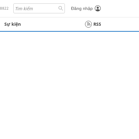
18822
Đăng nhập
Sự kiện
RSS