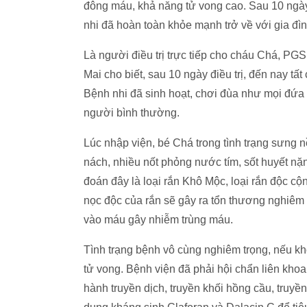
đông máu, khả năng tử vong cao. Sau 10 ngày 
nhi đã hoàn toàn khỏe mạnh trở về với gia đì
Là người điều trị trực tiếp cho cháu Chá, P
Mai cho biết, sau 10 ngày điều trị, đến nay tấ
Bệnh nhi đã sinh hoạt, chơi đùa như mọi đứa 
người bình thường.
Lúc nhập viện, bé Chá trong tình trạng sưng nề
nách, nhiều nốt phỏng nước tím, sốt huyết nặ
đoán đây là loại rắn Khô Mộc, loại rắn độc cộ
nọc độc của rắn sẽ gây ra tổn thương nghiêm 
vào máu gây nhiễm trùng máu.
Tình trạng bệnh vô cùng nghiêm trọng, nếu khô
tử vong. Bệnh viện đã phải hội chẩn liên khoa
hành truyền dịch, truyền khối hồng cầu, truyền k