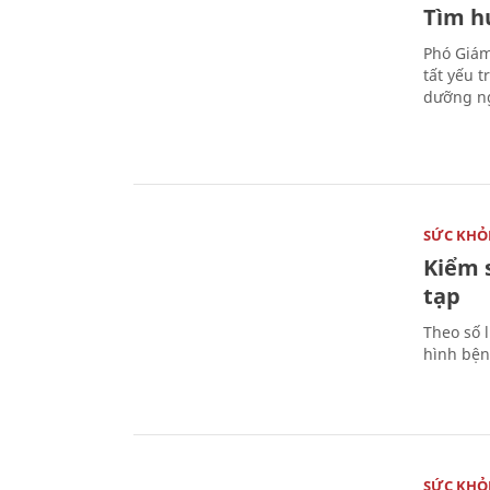
Tìm hư
Phó Giám
tất yếu 
dưỡng ng
SỨC KHỎ
Kiểm 
tạp
Theo số l
hình bện
SỨC KHỎ