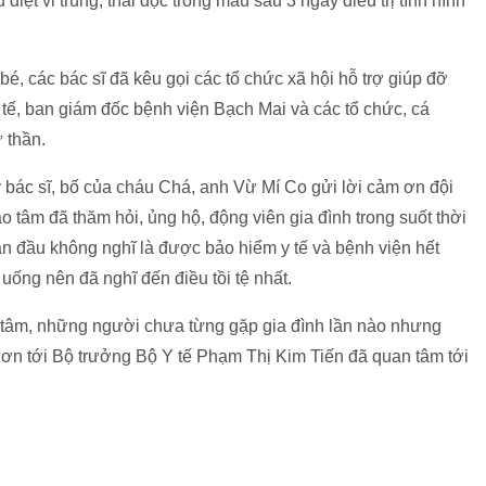
iệt vi trùng, thải độc trong máu sau 3 ngày điều trị tình hình
é, các bác sĩ đã kêu gọi các tổ chức xã hội hỗ trợ giúp đỡ
ế, ban giám đốc bệnh viện Bạch Mai và các tổ chức, cá
ử thần.
y bác sĩ, bố của cháu Chá, anh Vừ Mí Co gửi lời cảm ơn đội
 tâm đã thăm hỏi, ủng hộ, động viên gia đình trong suốt thời
 ban đầu không nghĩ là được bảo hiểm y tế và bệnh viện hết
n uống nên đã nghĩ đến điều tồi tệ nhất.
ảo tâm, những người chưa từng gặp gia đình lần nào nhưng
ám ơn tới Bộ trưởng Bộ Y tế Phạm Thị Kim Tiến đã quan tâm tới