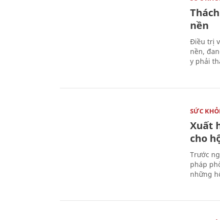
Thách
nền
Điều trị
nền, đan
y phải t
SỨC KHỎ
Xuất h
cho h
Trước ng
pháp phò
những hộ