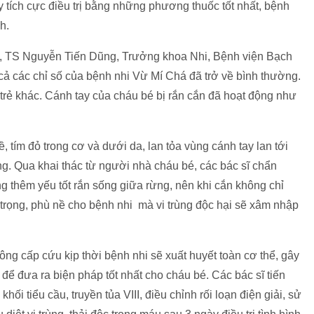
tích cực điều trị bằng những phương thuốc tốt nhất, bệnh
nh.
GS, TS Nguyễn Tiến Dũng, Trưởng khoa Nhi, Bệnh viện Bạch
t cả các chỉ số của bệnh nhi Vừ Mí Chá đã trở về bình thường.
trẻ khác. Cánh tay của cháu bé bị rắn cắn đã hoạt động như
, tím đỏ trong cơ và dưới da, lan tỏa vùng cánh tay lan tới
ng. Qua khai thác từ người nhà cháu bé, các bác sĩ chẩn
ng thêm yếu tốt rắn sống giữa rừng, nên khi cắn không chỉ
trọng, phù nề cho bệnh nhi mà vi trùng độc hại sẽ xâm nhập
ng cấp cứu kịp thời bệnh nhi sẽ xuất huyết toàn cơ thể, gây
 để đưa ra biện pháp tốt nhất cho cháu bé. Các bác sĩ tiến
hối tiểu cầu, truyền tủa VIII, điều chỉnh rối loạn điện giải, sử