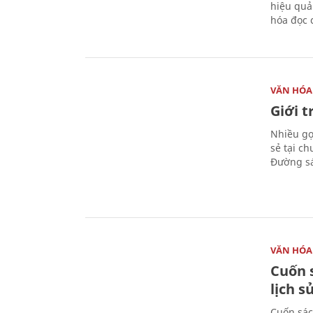
hiệu quả
hóa đọc 
VĂN HÓA
Giới 
Nhiều gợi
sẻ tại c
Đường sá
VĂN HÓA
Cuốn s
lịch s
Cuốn sác