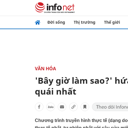
Đời sống
Thị trường
Thế giới
VĂN HÓA
'Bây giờ làm sao?' hứ
quái nhất
Chương trình truyền hình thực tế (dạng d
thực tế nhất, tự nhiên nhất với câu cửa m