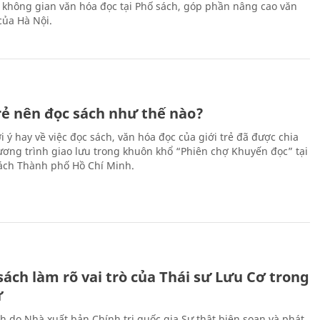
 không gian văn hóa đọc tại Phố sách, góp phần nâng cao văn
của Hà Nội.
trẻ nên đọc sách như thế nào?
 ý hay về việc đọc sách, văn hóa đọc của giới trẻ đã được chia
hương trình giao lưu trong khuôn khổ “Phiên chợ Khuyến đọc” tại
ch Thành phố Hồ Chí Minh.
ách làm rõ vai trò của Thái sư Lưu Cơ trong
ử
h do Nhà xuất bản Chính trị quốc gia Sự thật biên soạn và phát