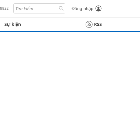
18822
Đăng nhập
Sự kiện
RSS