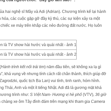
ủa hai nghệ sĩ Mây và Adi (Adrian). Chương trình kể lại hành
n hóa, các cuộc gặp gỡ đầy kỳ thú, các sự kiện xảy ra một
i chiếc xe máy trên khắp các nẻo đường đất nước. Họ luôn
(
Hành trình kết nối trái tim
) năm đầu tiên, sẽ không xa lạ gì
”, khá vụng về nhưng tính cách rất chân thành, thích giúp đỡ
Zagrodzki, quốc tịch Ba Lan) vui tính, tinh ranh, hóm hỉnh.
ếng Thái, Anh và một ít tiếng Nhật. Adi đã là gương mặt khá
chương trình như:
S Việt Nam- Hương vị hè phố
(VTV),
36 giờ
h chàng xe ôm Tây đình đám trên mạng khi tham gia
Camera