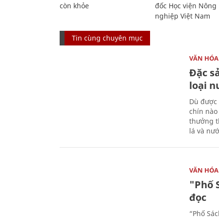
còn khỏe
đốc Học viện Nông
nghiệp Việt Nam
Tin cùng chuyên mục
VĂN HÓA
Đặc s
loại 
Dù được 
chín nào
thưởng th
lá và nư
VĂN HÓA
"Phố 
đọc
“Phố Sác