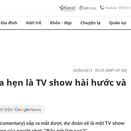
Hotline: 09161
Gia đình
Giới trẻ
Khỏe - đẹp
Chuyện lạ
Quân sự
26/04/2013 09:25 (GMT+07:00)
a hẹn là TV show hài hước và
ocumentary) sắp ra mắt được dự đoán sẽ là một TV show
iệng của người chơi: "Bây giờ làm sao?".