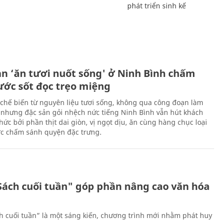
phát triển sinh kế
ản ‘ăn tươi nuốt sống' ở Ninh Bình chấm
nước sốt đọc trẹo miệng
chế biến từ nguyên liệu tươi sống, không qua công đoạn làm
 nhưng đặc sản gỏi nhệch nức tiếng Ninh Bình vẫn hút khách
ức bởi phần thịt dai giòn, vị ngọt dịu, ăn cùng hàng chục loại
ớc chấm sánh quyện đặc trưng.
Sách cuối tuần" góp phần nâng cao văn hóa
h cuối tuần” là một sáng kiến, chương trình mới nhằm phát huy