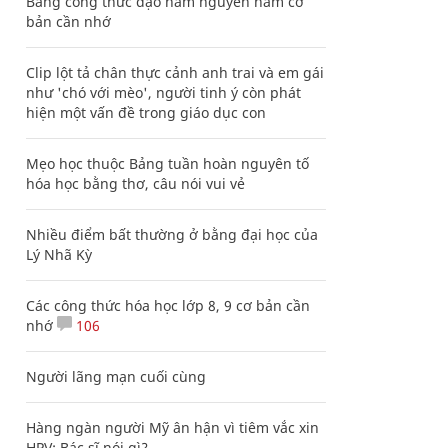
Bảng công thức đạo hàm nguyên hàm cơ
bản cần nhớ
Clip lột tả chân thực cảnh anh trai và em gái
như 'chó với mèo', người tinh ý còn phát
hiện một vấn đề trong giáo dục con
Mẹo học thuộc Bảng tuần hoàn nguyên tố
hóa học bằng thơ, câu nói vui vẻ
Nhiều điểm bất thường ở bằng đại học của
Lý Nhã Kỳ
Các công thức hóa học lớp 8, 9 cơ bản cần
nhớ
106
Người lãng mạn cuối cùng
Hàng ngàn người Mỹ ân hận vì tiêm vắc xin
HPV: Bác sĩ nói gì?