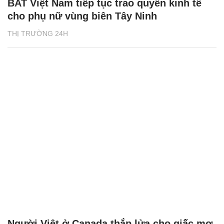
BAT Việt Nam tiếp tục trao quyền kinh tế
cho phụ nữ vùng biên Tây Ninh
THỊ TRƯỜNG 24H
Người Việt ở Canada thắp lửa cho giấc mơ