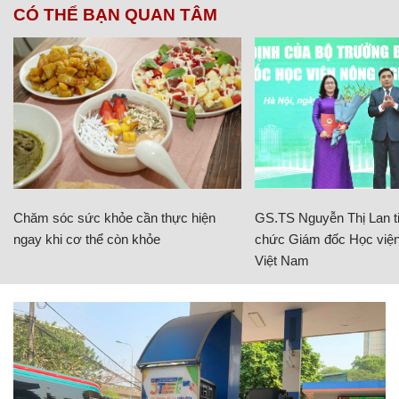
CÓ THỂ BẠN QUAN TÂM
Chăm sóc sức khỏe cần thực hiện
GS.TS Nguyễn Thị Lan ti
ngay khi cơ thể còn khỏe
chức Giám đốc Học viện
Việt Nam