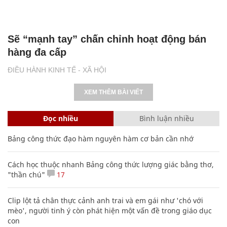
Sẽ “mạnh tay” chấn chỉnh hoạt động bán
hàng đa cấp
ĐIỀU HÀNH KINH TẾ - XÃ HỘI
XEM THÊM BÀI VIẾT
Đọc nhiều
Bình luận nhiều
Bảng công thức đạo hàm nguyên hàm cơ bản cần nhớ
Cách học thuộc nhanh Bảng công thức lượng giác bằng thơ,
"thần chú"
17
Clip lột tả chân thực cảnh anh trai và em gái như 'chó với
mèo', người tinh ý còn phát hiện một vấn đề trong giáo dục
con