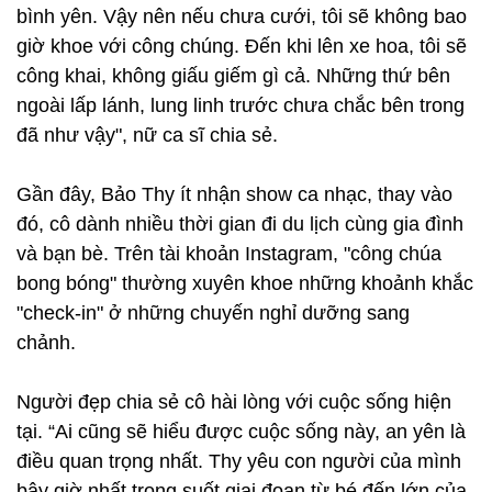
bình yên. Vậy nên nếu chưa cưới, tôi sẽ không bao
giờ khoe với công chúng. Đến khi lên xe hoa, tôi sẽ
công khai, không giấu giếm gì cả. Những thứ bên
ngoài lấp lánh, lung linh trước chưa chắc bên trong
đã như vậy", nữ ca sĩ chia sẻ.
Gần đây, Bảo Thy ít nhận show ca nhạc, thay vào
đó, cô dành nhiều thời gian đi du lịch cùng gia đình
và bạn bè. Trên tài khoản Instagram, "công chúa
bong bóng" thường xuyên khoe những khoảnh khắc
"check-in" ở những chuyến nghỉ dưỡng sang
chảnh.
Người đẹp chia sẻ cô hài lòng với cuộc sống hiện
tại. “Ai cũng sẽ hiểu được cuộc sống này, an yên là
điều quan trọng nhất. Thy yêu con người của mình
bây giờ nhất trong suốt giai đoạn từ bé đến lớn của