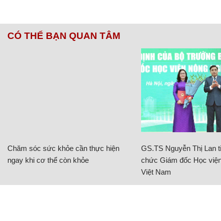
CÓ THỂ BẠN QUAN TÂM
Chăm sóc sức khỏe cần thực hiện
GS.TS Nguyễn Thị Lan ti
ngay khi cơ thể còn khỏe
chức Giám đốc Học viện
Việt Nam