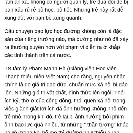
làm ăn xa, không có người quản lý, trẻ đua đòi dễ bị
bạn xấu rủ rê bỏ học, bỏ tiết. Những trẻ này rất dễ
xung đột với bạn bè xung quanh.
Câu chuyện bạo lực học đường không còn là đặc
sản của riêng trường nào, mà dường như nó đã xảy
ra thường xuyên hơn với phạm vi diễn ra ở khắp
các tỉnh thành trên cả nước.
TS tâm lý Phạm Mạnh Hà (Giảng viên Học viện
Thanh thiếu niên Việt Nam) cho rằng, nguyên nhân
chính là do giá trị đạo đức, chuẩn mực xã hội bị đảo
lộn. Những giá trị vật chất, hình thức lên ngôi. Thói
ích kỷ, thờ ơ của cộng đồng, thói quen xã hội trong
việc giành giật lợi ích đã ảnh hưởng không nhỏ đến
trẻ nhỏ.Trong khi đó, trẻ lại bị ảnh hưởng bởi phim
ảnh bạo lực quá nhiều, từ những “ thần tượng” khác
người trong khi bố mẹ thì dường như thiếu quan