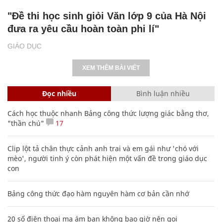
"Đề thi học sinh giỏi Văn lớp 9 của Hà Nội
đưa ra yêu cầu hoàn toàn phi lí"
GIÁO DỤC
XEM THÊM BÀI VIẾT
Đọc nhiều
Bình luận nhiều
Cách học thuộc nhanh Bảng công thức lượng giác bằng thơ,
"thần chú"
17
Clip lột tả chân thực cảnh anh trai và em gái như 'chó với
mèo', người tinh ý còn phát hiện một vấn đề trong giáo dục
con
Bảng công thức đạo hàm nguyên hàm cơ bản cần nhớ
20 số điện thoại ma ám bạn không bao giờ nên gọi