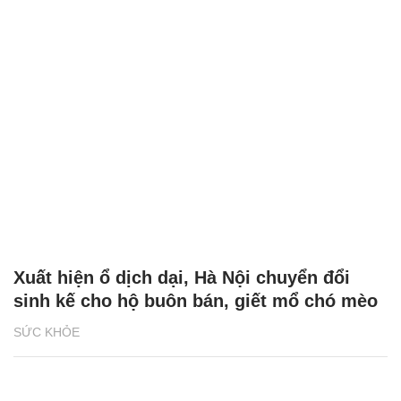
Xuất hiện ổ dịch dại, Hà Nội chuyển đổi
sinh kế cho hộ buôn bán, giết mổ chó mèo
SỨC KHỎE