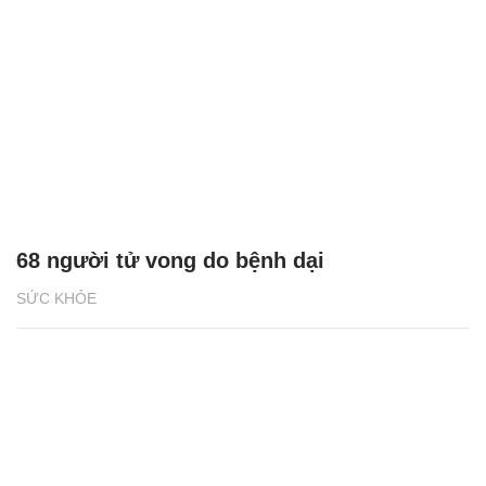
68 người tử vong do bệnh dại
SỨC KHỎE