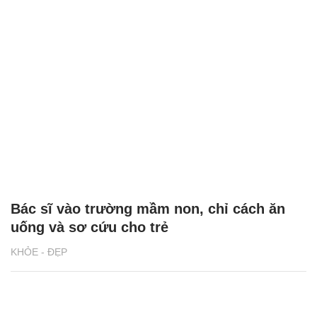
Bác sĩ vào trường mầm non, chỉ cách ăn
uống và sơ cứu cho trẻ
KHỎE - ĐẸP