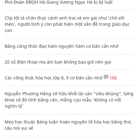
Phó Đoàn ĐBQH Hà Giang Vương Ngọc Hà bị kỷ luật
Clip lột tả chân thực cảnh anh trai và em gái như 'chó với
mèo', người tinh ý còn phát hiện một vấn đề trong giáo dục
con
Bảng công thức đạo hàm nguyên hàm cơ bản cần nhớ
20 số điện thoại ma ám bạn không bao giờ nên gọi
Các công thức hóa học lớp 8, 9 cơ bản cần nhớ
106
Nguyễn Phương Hằng sở hữu khối tài sản "siêu khủng", từng
khoe sổ đỏ tính bằng cân, mắng cựu mẫu 'không có nổi
nghìn tỷ'
Mẹo học thuộc Bảng tuần hoàn nguyên tố hóa học bằng thơ,
câu nói vui vẻ