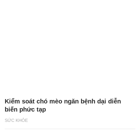
Kiểm soát chó mèo ngăn bệnh dại diễn
biến phức tạp
SỨC KHỎE