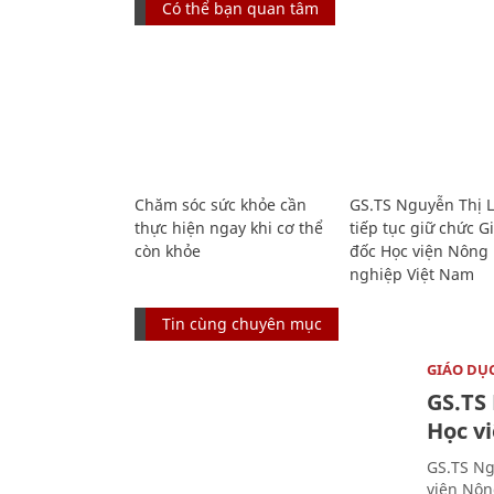
Có thể bạn quan tâm
Chăm sóc sức khỏe cần
GS.TS Nguyễn Thị 
thực hiện ngay khi cơ thể
tiếp tục giữ chức 
còn khỏe
đốc Học viện Nông
nghiệp Việt Nam
Tin cùng chuyên mục
GIÁO DỤ
GS.TS
Học v
GS.TS Ng
viện Nôn