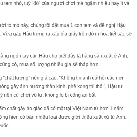
u tem nhỏ, tuỳ “đô” của người chơi mà ngậm nhiều hay ít và
ười tò mò này, chúng tôi đặt mua 1 con tem và đề nghị Hậu
Vừa gặp Hậu trưng ra xấp bìa giấy trên đó in hoạ tiết sặc sỡ
ng ngón tay cái, Hậu cho biết đây là hàng sản xuất ở Anh,
ũng có, mua số lượng nhiều giá sẽ thấp hơn.
 “chất lượng” nên giá cao. “Không tin anh cứ hỏi các nơi
ông gây ảnh hưởng thần kinh, phê xong thì thôi”, Hậu tư
ý nên cứ chơi vô tư, không lo bị công an bắt.
 tẩm chất gây ảo giác đã có mặt tại Việt Nam từ hơn 1 năm
rường hiện có bán nhiều loại được giới thiệu xuất xứ từ Anh,
Quốc.