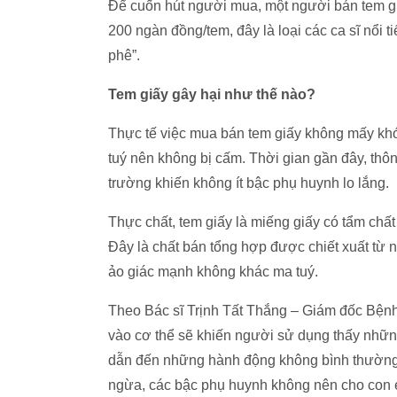
Để cuốn hút người mua, một người bán tem gi
200 ngàn đồng/tem, đây là loại các ca sĩ nổi 
phê”.
Tem giấy gây hại như thế nào?
Thực tế việc mua bán tem giấy không mấy khó
tuý nên không bị cấm. Thời gian gần đây, thô
trường khiến không ít bậc phụ huynh lo lắng.
Thực chất, tem giấy là miếng giấy có tẩm chất 
Đây là chất bán tổng hợp được chiết xuất từ 
ảo giác mạnh không khác ma tuý.
Theo Bác sĩ Trịnh Tất Thắng – Giám đốc Bệnh
vào cơ thể sẽ khiến người sử dụng thấy những 
dẫn đến những hành động không bình thường.
ngừa, các bậc phụ huynh không nên cho con 