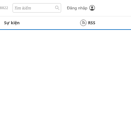
18822
Đăng nhập
Sự kiện
RSS