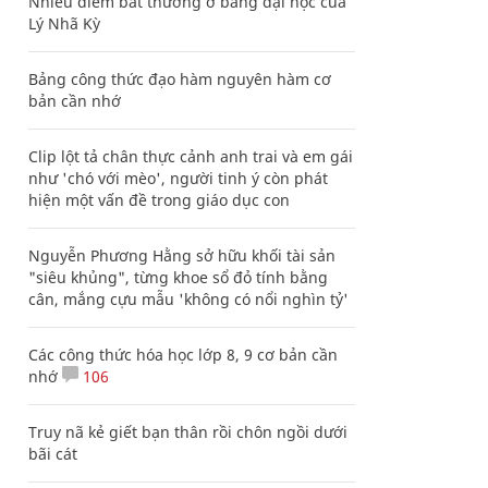
Nhiều điểm bất thường ở bằng đại học của
Lý Nhã Kỳ
Bảng công thức đạo hàm nguyên hàm cơ
bản cần nhớ
Clip lột tả chân thực cảnh anh trai và em gái
như 'chó với mèo', người tinh ý còn phát
hiện một vấn đề trong giáo dục con
Nguyễn Phương Hằng sở hữu khối tài sản
"siêu khủng", từng khoe sổ đỏ tính bằng
cân, mắng cựu mẫu 'không có nổi nghìn tỷ'
Các công thức hóa học lớp 8, 9 cơ bản cần
nhớ
106
Truy nã kẻ giết bạn thân rồi chôn ngồi dưới
bãi cát