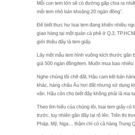
Mỗi con tem lớn sẽ có đường gấp chia ra nhiề
mỗi tem nhỏ bán khoảng 20 ngàn đồng".
Để biết thực hư loại tem đang khiến nhiều ng
giao hàng tại một quán cà phê ở Q.3, TP.HCM. 
giới thiệu đây là tem giấy.
Lấy một mẫu tem hình vuông kích thước gần bằ
giá 500 ngàn đồng/tem. Muốn mua bao nhiêu c
Nghe chúng tôi chê đắt, Hậu cam kết bán hàng
khác, hàng châu Âu hơi đắt nhưng sử dụng kh
vấn. Hậu còn cho biết đây không phải là ma tu
Theo tìm hiểu của chúng tôi, loại tem giấy có
trước, tuy nhiên gần đây lại rộ lên. Trên thị t
Pháp, Mỹ, Nga… thậm chí có cả hàng Trung 