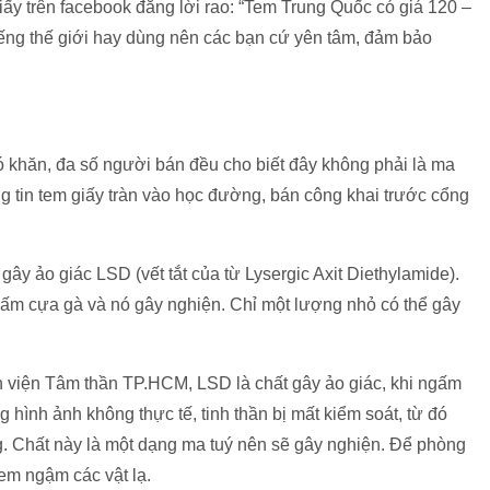
ấy trên facebook đăng lời rao: “Tem Trung Quốc có giá 120 –
tiếng thế giới hay dùng nên các bạn cứ yên tâm, đảm bảo
 khăn, đa số người bán đều cho biết đây không phải là ma
ng tin tem giấy tràn vào học đường, bán công khai trước cổng
gây ảo giác LSD (vết tắt của từ Lysergic Axit Diethylamide).
nấm cựa gà và nó gây nghiện. Chỉ một lượng nhỏ có thể gây
 viện Tâm thần TP.HCM, LSD là chất gây ảo giác, khi ngấm
hình ảnh không thực tế, tinh thần bị mất kiểm soát, từ đó
 Chất này là một dạng ma tuý nên sẽ gây nghiện. Để phòng
em ngậm các vật lạ.