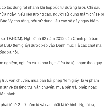
có tác dụng rất nhanh khi tiếp xúc từ đường lưỡi. Chỉ sau
nửa ngày. Nếu liều lượng cao, người sử dụng thậm chí sẽ bị
 Bảo Vy cho rằng, nếu sử dụng liều cao sẽ gây nguy hiểm
sư TP.HCM), Nghị định 82 năm 2013 của Chính phủ ban
chất LSD (tem giấy) được xếp vào Danh mục I là các chất ma
ống xã hội.
ểm nghiệm, nghiên cứu khoa học, điều tra tội phạm theo quy
g trữ, vận chuyển, mua bán trái phép “tem giấy” là vi phạm
nh sự về tội tàng trữ, vận chuyển, mua bán trái phép hoặc
iện hành.
phạt tù từ 2 – 7 năm tù và cao nhất là tử hình. Ngoài ra,