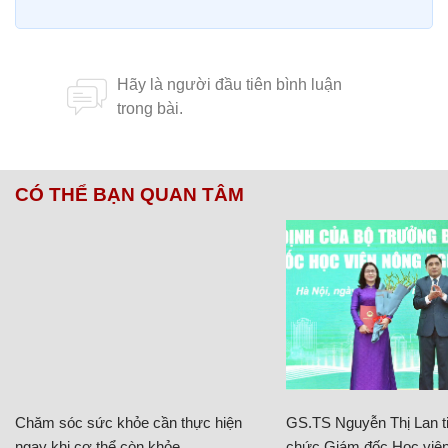
CÓ THỂ BẠN QUAN TÂM
Chăm sóc sức khỏe cần thực hiện
GS.TS Nguyễn Thị Lan ti
ngay khi cơ thể còn khỏe
chức Giám đốc Học viện