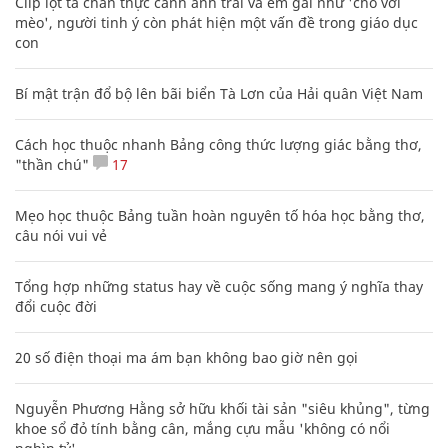
Clip lột tả chân thực cảnh anh trai và em gái như 'chó với
mèo', người tinh ý còn phát hiện một vấn đề trong giáo dục
con
Bí mật trận đổ bộ lên bãi biển Tà Lơn của Hải quân Việt Nam
Cách học thuộc nhanh Bảng công thức lượng giác bằng thơ,
"thần chú"
17
Mẹo học thuộc Bảng tuần hoàn nguyên tố hóa học bằng thơ,
câu nói vui vẻ
Tổng hợp những status hay về cuộc sống mang ý nghĩa thay
đổi cuộc đời
20 số điện thoại ma ám bạn không bao giờ nên gọi
Nguyễn Phương Hằng sở hữu khối tài sản "siêu khủng", từng
khoe sổ đỏ tính bằng cân, mắng cựu mẫu 'không có nổi