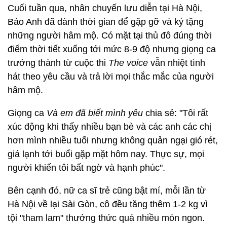
Cuối tuần qua, nhân chuyến lưu diễn tại Hà Nội,
Bảo Anh đã dành thời gian để gặp gỡ và ký tặng
những người hâm mộ. Có mặt tại thủ đô đúng thời
điểm thời tiết xuống tới mức 8-9 độ nhưng giọng ca
trưởng thành từ cuộc thi
The voice
vẫn nhiệt tình
hát theo yêu cầu và trả lời mọi thắc mắc của người
hâm mộ.
Giọng ca
Và em đã biết mình yêu
chia sẻ: "Tôi rất
xúc động khi thấy nhiều bạn bè và các anh các chị
hơn mình nhiều tuổi nhưng không quản ngại gió rét,
giá lạnh tới buổi gặp mặt hôm nay. Thực sự, mọi
người khiến tôi bất ngờ và hạnh phúc".
Bên cạnh đó, nữ ca sĩ trẻ cũng bật mí, mỗi lần từ
Hà Nội về lại Sài Gòn, cô đều tăng thêm 1-2 kg vì
tội "tham lam" thưởng thức quá nhiều món ngon.