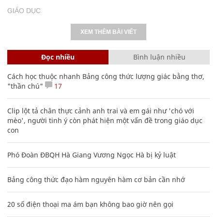
GIÁO DỤC
XEM THÊM BÀI VIẾT
Đọc nhiều
Bình luận nhiều
Cách học thuộc nhanh Bảng công thức lượng giác bằng thơ,
"thần chú"
17
Clip lột tả chân thực cảnh anh trai và em gái như 'chó với
mèo', người tinh ý còn phát hiện một vấn đề trong giáo dục
con
Phó Đoàn ĐBQH Hà Giang Vương Ngọc Hà bị kỷ luật
Bảng công thức đạo hàm nguyên hàm cơ bản cần nhớ
20 số điện thoại ma ám bạn không bao giờ nên gọi