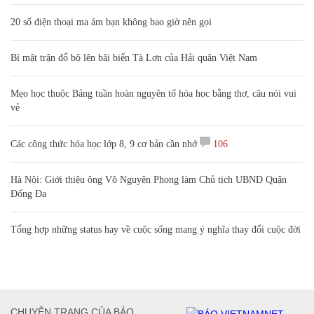
20 số điện thoại ma ám bạn không bao giờ nên gọi
Bí mật trận đổ bộ lên bãi biển Tà Lơn của Hải quân Việt Nam
Mẹo học thuộc Bảng tuần hoàn nguyên tố hóa học bằng thơ, câu nói vui
vẻ
Các công thức hóa học lớp 8, 9 cơ bản cần nhớ
106
Hà Nội: Giới thiệu ông Võ Nguyên Phong làm Chủ tịch UBND Quận
Đống Đa
Tổng hợp những status hay về cuộc sống mang ý nghĩa thay đổi cuộc đời
CHUYÊN TRANG CỦA BÁO