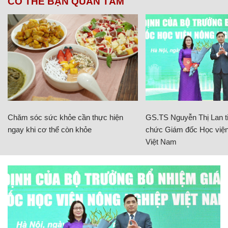
CÓ THỂ BẠN QUAN TÂM
Chăm sóc sức khỏe cần thực hiện
GS.TS Nguyễn Thị Lan ti
ngay khi cơ thể còn khỏe
chức Giám đốc Học viện
Việt Nam