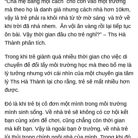
“Cha mẹ bằng mọi cách cho con vào một trường
mà theo họ là danh giá nhưng cách nhà hơn 10km,
vậy là trẻ phải ra khỏi nhà từ tờ mờ sáng và trở về
khi trời đã nhá nhem. Ăn vội ăn vàng rồi lại tiếp tục
ôn bài. Vậy thời gian đâu cho trẻ nghỉ?” – Ths Hà
Thành phân tích.
Trong khi trẻ giành quá nhiều thời gian cho việc di
chuyển để đổi lấy môi trường học mà theo bố mẹ là
lý tưởng nhưng với cái nhìn của một chuyên gia tâm
lý Ths Hà Thành lại cho rằng, trẻ sẽ mất nhiều hơn
được.
Đó là khi trẻ bị cô đơn một mình trong môi trường
mình sinh sống. Về nhà trẻ sẽ không có cơ hội kết
bạn cùng xóm để chơi, cũng chẳng còn thời gian
mà kết bạn. Vậy là ngoài bạn ở trường, về nhà trẻ
lủi thủi trong chính ngôi nhà của mình. Trong khi đó,