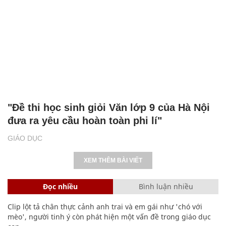
"Đề thi học sinh giỏi Văn lớp 9 của Hà Nội
đưa ra yêu cầu hoàn toàn phi lí"
GIÁO DỤC
XEM THÊM BÀI VIẾT
Đọc nhiều
Bình luận nhiều
Clip lột tả chân thực cảnh anh trai và em gái như 'chó với
mèo', người tinh ý còn phát hiện một vấn đề trong giáo dục