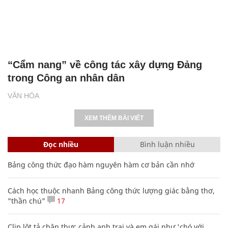
“Cẩm nang” về công tác xây dựng Đảng
trong Công an nhân dân
VĂN HÓA
XEM THÊM BÀI VIẾT
Đọc nhiều
Bình luận nhiều
Bảng công thức đạo hàm nguyên hàm cơ bản cần nhớ
Cách học thuộc nhanh Bảng công thức lượng giác bằng thơ,
"thần chú"
17
Clip lột tả chân thực cảnh anh trai và em gái như 'chó với