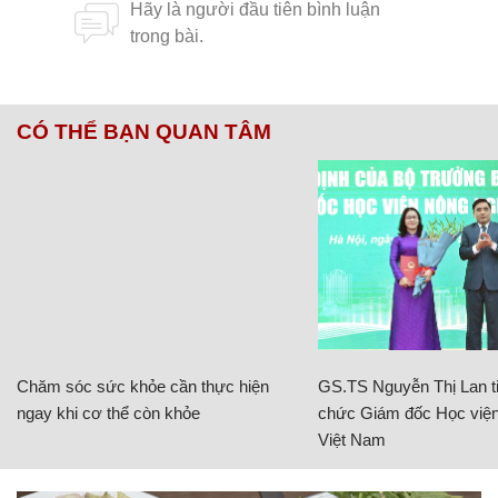
CÓ THỂ BẠN QUAN TÂM
Chăm sóc sức khỏe cần thực hiện
GS.TS Nguyễn Thị Lan ti
ngay khi cơ thể còn khỏe
chức Giám đốc Học viện
Việt Nam