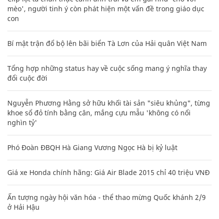
mèo', người tinh ý còn phát hiện một vấn đề trong giáo dục
con
Bí mật trận đổ bộ lên bãi biển Tà Lơn của Hải quân Việt Nam
Tổng hợp những status hay về cuộc sống mang ý nghĩa thay
đổi cuộc đời
Nguyễn Phương Hằng sở hữu khối tài sản "siêu khủng", từng
khoe sổ đỏ tính bằng cân, mắng cựu mẫu 'không có nổi
nghìn tỷ'
Phó Đoàn ĐBQH Hà Giang Vương Ngọc Hà bị kỷ luật
Giá xe Honda chính hãng: Giá Air Blade 2015 chỉ 40 triệu VNĐ
Ấn tượng ngày hội văn hóa - thể thao mừng Quốc khánh 2/9
ở Hải Hậu