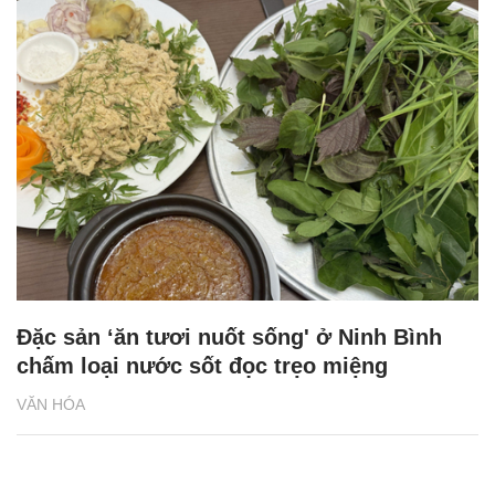
Đặc sản ‘ăn tươi nuốt sống' ở Ninh Bình
chấm loại nước sốt đọc trẹo miệng
VĂN HÓA