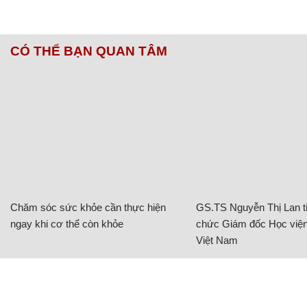
CÓ THỂ BẠN QUAN TÂM
Chăm sóc sức khỏe cần thực hiện
GS.TS Nguyễn Thị Lan ti
ngay khi cơ thể còn khỏe
chức Giám đốc Học viện
Việt Nam